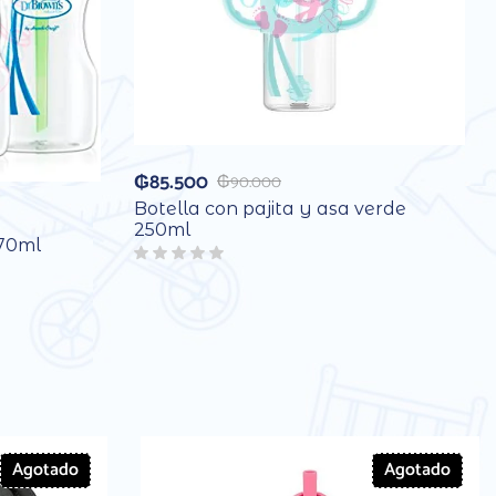
₲
85.500
₲
90.000
Botella con pajita y asa verde
250ml
270ml
Agotado
Agotado