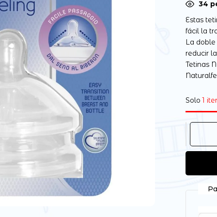
34
pe
Estas tet
fácil la 
La doble 
reducir l
Tetinas 
Naturalf
Solo
1 it
Pa