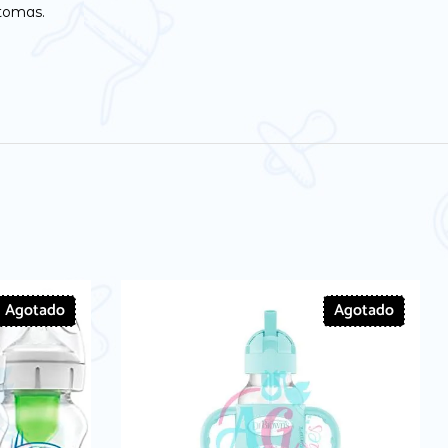
 tomas.
Agotado
Agotado