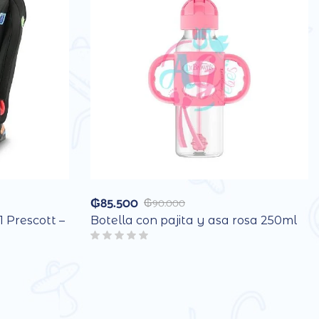
₲
85.500
₲
90.000
1 Prescott –
Botella con pajita y asa rosa 250ml