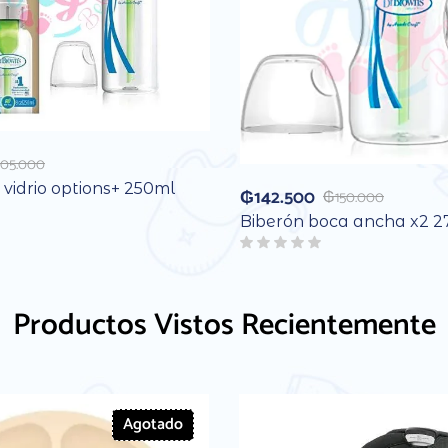
105.000
 vidrio options+ 250ml
₲
142.500
₲
150.000
Biberón boca ancha x2 
Productos Vistos Recientemente
Agotado