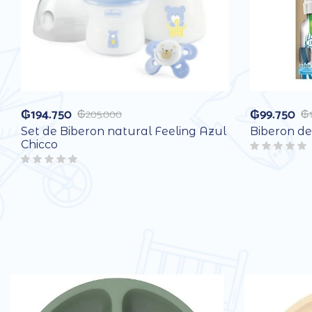
₲
194.750
₲
99.750
₲
205.000
₲
Set de Biberon natural Feeling Azul
Biberon de
Chicco