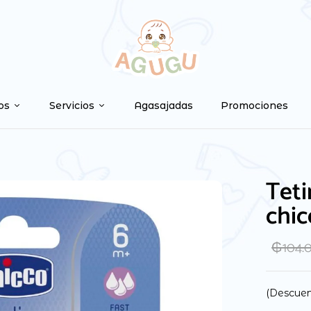
os
Servicios
Agasajadas
Promociones
Teti
chic
₲
104.
(Descuen