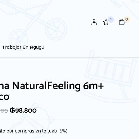
4
0
Trabajar En Agugu
na NaturalFeeling 6m+
co
₲
98.800
000
to por compras en la web -5%)