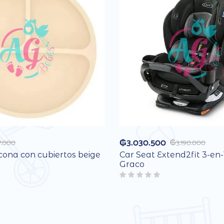
₲
3.030.500
7.000
₲
3.190.000
icona con cubiertos beige
Car Seat Extend2fit 3-en-
Graco