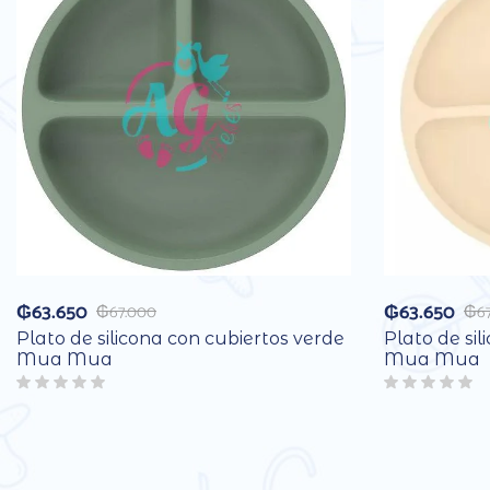
₲
63.650
₲
63.650
₲
67.000
₲
6
Plato de silicona con cubiertos verde
Plato de sil
Mua Mua
Mua Mua