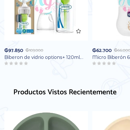
₲
97.850
₲
62.700
₲
103.000
₲
66.00
Biberon de vidrio options+ 120ml…
Micro Biberón 
Productos Vistos Recientemente