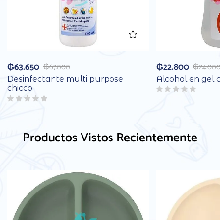
₲
63.650
₲
22.800
₲
67.000
₲
24.00
Desinfectante multi purpose
Alcohol en gel 
chicco
Productos Vistos Recientemente