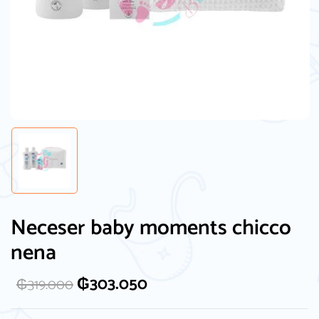
Neceser baby moments chicco
nena
₲
303.050
₲
319.000