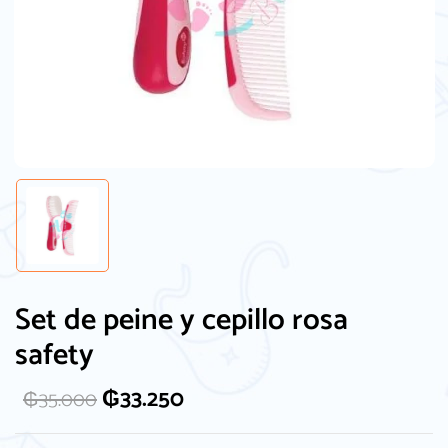
Set de peine y cepillo rosa
safety
₲
33.250
₲
35.000