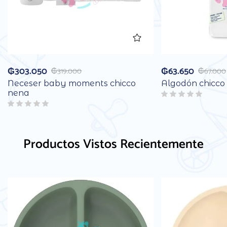
₲
303.050
₲
63.650
₲
319.000
₲
67.000
Neceser baby moments chicco
Algodón chicco
nena
Productos Vistos Recientemente