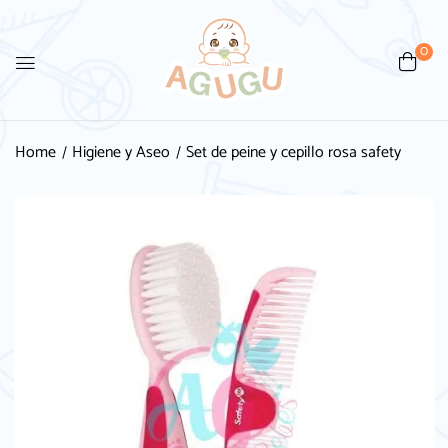
0
Home
Higiene y Aseo
Set de peine y cepillo rosa safety