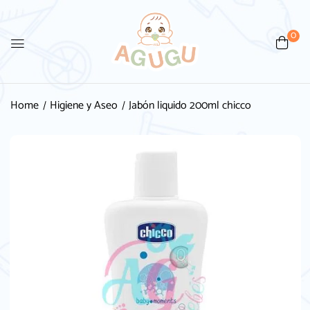
0
Be the first to review “Jabón
liquido 200ml chicco”
Home
Higiene y Aseo
Jabón liquido 200ml chicco
Tu dirección de correo electrónico no será
publicada.
Los campos obligatorios están
marcados con
*
Your rating