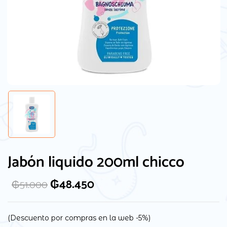
Guarda mi nombre, correo electrónico y
web en este navegador para la próxima
Jabón liquido 200ml chicco
vez que comente.
₲
48.450
₲
51.000
(Descuento por compras en la web -5%)