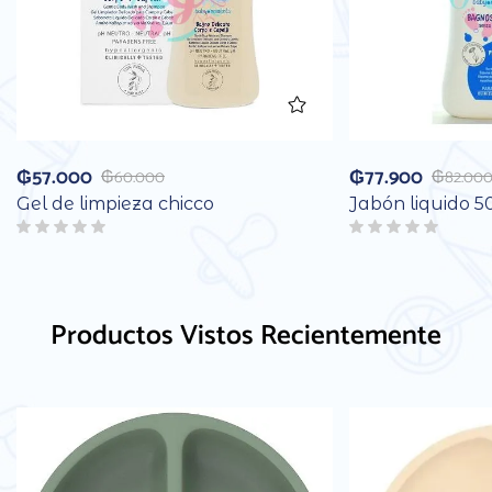
₲
57.000
₲
77.900
₲
60.000
₲
82.00
Gel de limpieza chicco
Jabón liquido 5
Productos Vistos Recientemente