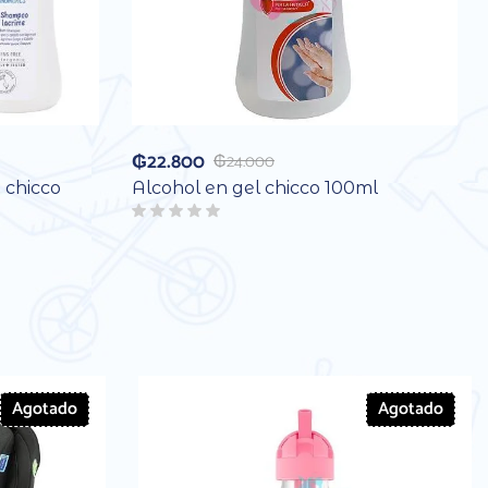
₲
22.800
₲
24.000
 chicco
Alcohol en gel chicco 100ml
Agotado
Agotado