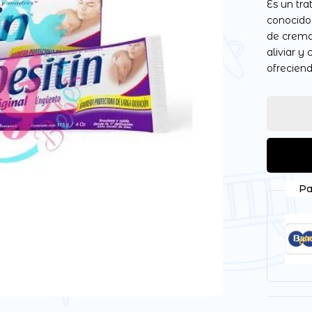
Es un tr
conocido
de crema
aliviar y
ofreciend
Guarda mi nombre, correo
vez que comente.
Pa