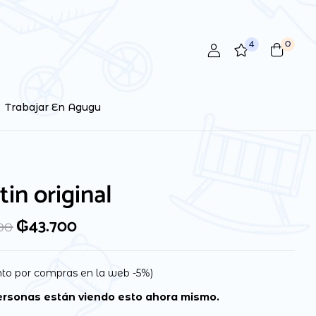
4
0
review “Desitin original”
ctrónico no será publicada.
Los campos obligatorios están
Trabajar En Agugu
tin original
₲
43.700
00
to por compras en la web -5%)
rsonas están viendo esto ahora mismo.