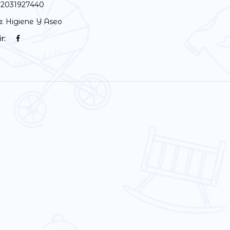
2031927440
a:
Higiene Y Aseo
r: