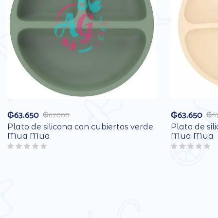
₲
63.650
₲
63.650
₲
67.000
₲
6
Plato de silicona con cubiertos verde
Plato de sil
Mua Mua
Mua Mua