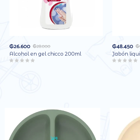
₲
26.600
₲
48.450
₲
28.000
₲
Alcohol en gel chicco 200ml
Jabón liqu