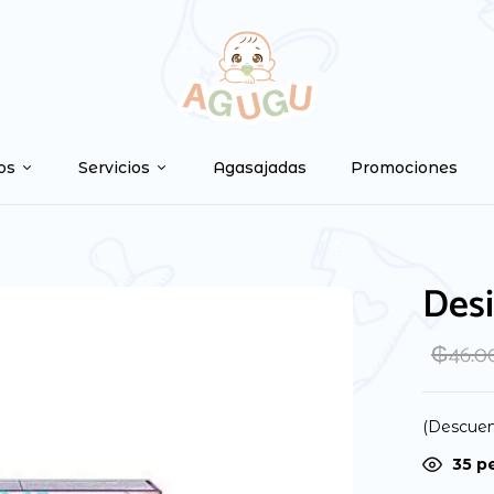
Be the first to 
Tu dirección de correo ele
os
Servicios
Agasajadas
Promociones
marcados con
*
Your rating
Desi
₲
46.0
(Descuen
35
pe