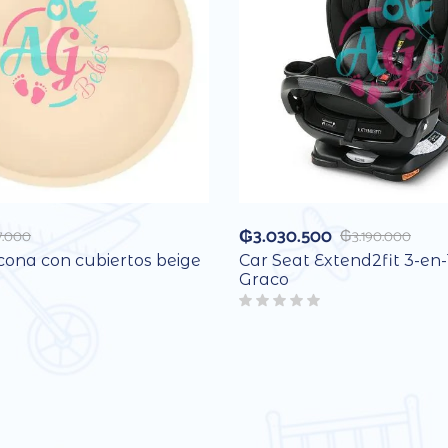
₲
3.030.500
7.000
₲
3.190.000
icona con cubiertos beige
Car Seat Extend2fit 3-en-
Graco