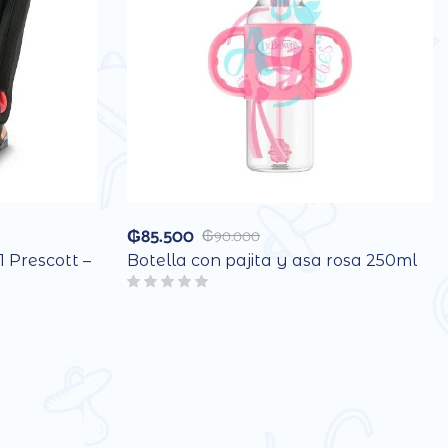
₲
85.500
₲
90.000
1 Prescott –
Botella con pajita y asa rosa 250ml