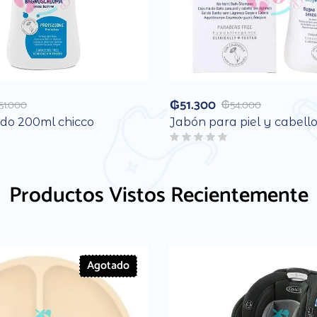
₲
51.300
51.000
₲
54.000
ido 200ml chicco
Jabón para piel y cabello
Productos Vistos Recientemente
Agotado