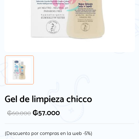
Guarda mi nombre, correo electrónico y
web en este navegador para la próxima
Gel de limpieza chicco
vez que comente.
₲
57.000
₲
60.000
(Descuento por compras en la web -5%)