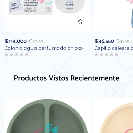
₲
114.000
₲
46.550
₲
120.000
₲
49.00
Colonia agua perfumada chicco
Cepillo celeste 
Productos Vistos Recientemente