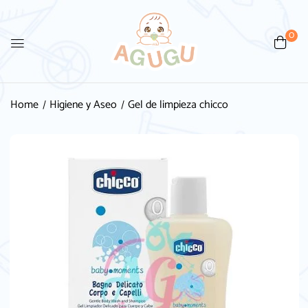
0
Be the first to review “Gel de
limpieza chicco”
Home
Higiene y Aseo
Gel de limpieza chicco
Tu dirección de correo electrónico no será
publicada.
Los campos obligatorios están
marcados con
*
Your rating