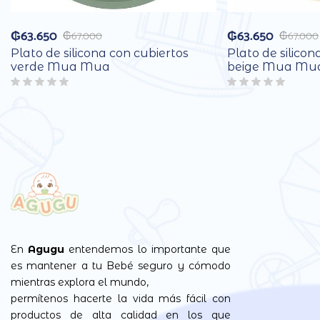
₲
63.650
₲
63.650
₲
67.000
₲
67.000
Plato de silicona con cubiertos
Plato de silicon
verde Mua Mua
beige Mua Mu
En
Agugu
entendemos lo importante que
es mantener a tu Bebé seguro y cómodo
mientras explora el mundo,
permítenos hacerte la vida más fácil con
productos de alta calidad en los que