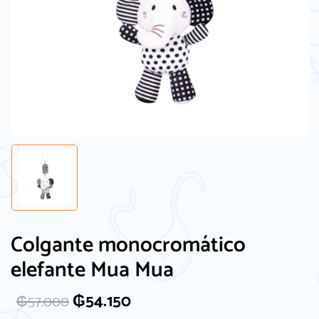
Colgante monocromático
elefante Mua Mua
₲
54.150
₲
57.000