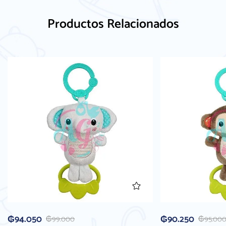
Productos Relacionados
₲
94.050
₲
90.250
₲
99.000
₲
95.00