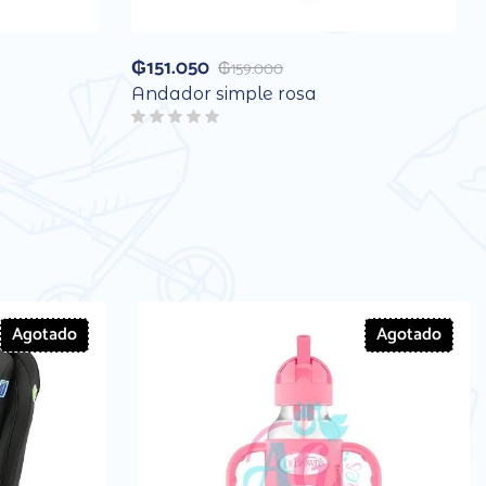
₲
151.050
₲
159.000
Andador simple rosa
Agotado
Agotado