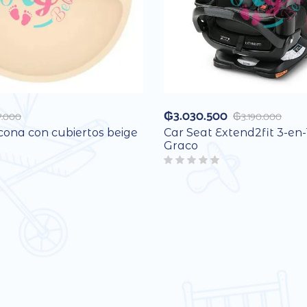
₲
3.030.500
7.000
₲
3.190.000
icona con cubiertos beige
Car Seat Extend2fit 3-en-
Graco