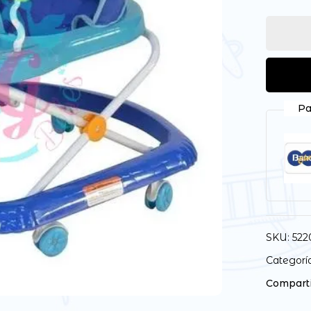
Guarda mi nombre, correo
vez que comente.
Pa
SKU:
522
Categorí
Comparti