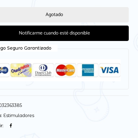
Agotado
Notificarme cuando esté disponible
 electrónico y web en este navegador para la próxima
go Seguro Garantizado
032363385
a:
Estimuladores
r: