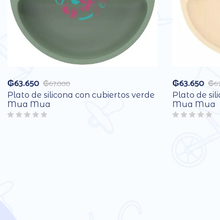
₲
63.650
₲
63.650
₲
67.000
₲
6
Plato de silicona con cubiertos verde
Plato de sil
Mua Mua
Mua Mua