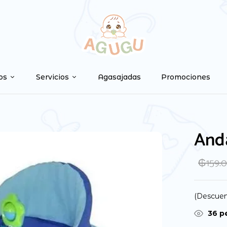
Be the first to
Tu dirección de correo ele
os
Servicios
Agasajadas
Promociones
marcados con
*
Your rating
Anda
₲
159.
(Descuen
35
pe