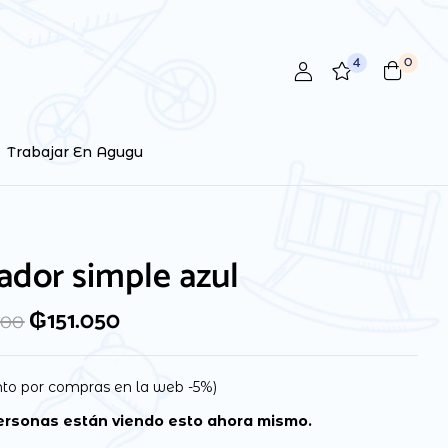
4
0
 review “Andador simple azul”
ctrónico no será publicada.
Los campos obligatorios están
Trabajar En Agugu
dor simple azul
₲
151.050
000
to por compras en la web -5%)
rsonas están viendo esto ahora mismo.