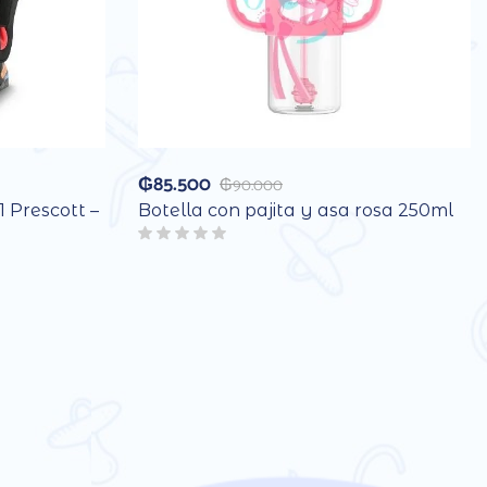
₲
85.500
₲
90.000
1 Prescott –
Botella con pajita y asa rosa 250ml