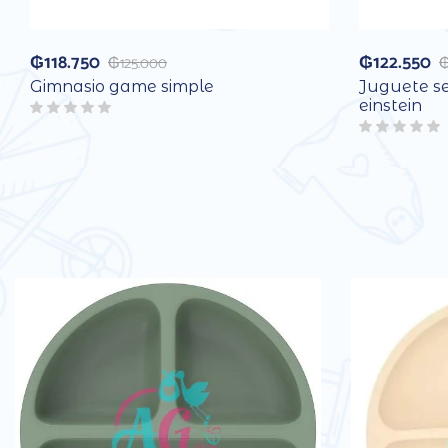
₲
118.750
₲
122.550
₲
125.000
Gimnasio game simple
Juguete se
einstein