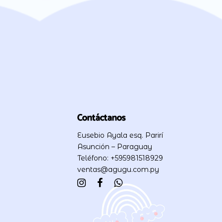
Contáctanos
Eusebio Ayala esq. Parirí
Asunción – Paraguay
Teléfono: +595981518929
ventas@agugu.com.py