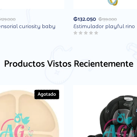
₲
132.050
₲
129.000
₲
139.000
nsorial curiosity baby
Estimulador playful rino
Productos Vistos Recientemente
Agotado