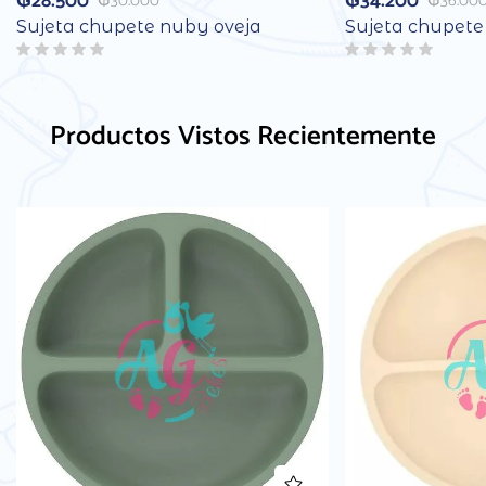
₲
28.500
₲
34.200
₲
30.000
₲
36.00
Sujeta chupete nuby oveja
Sujeta chupete
Productos Vistos Recientemente