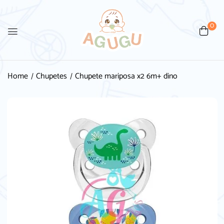
0
Be the first to review
“Chupete mariposa x2 6m+ dino”
Home
Chupetes
Chupete mariposa x2 6m+ dino
Tu dirección de correo electrónico no será
publicada.
Los campos obligatorios están
marcados con
*
Your rating