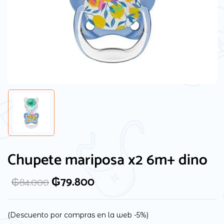
Guarda mi nombre, correo electrónico y
web en este navegador para la próxima
Chupete mariposa x2 6m+ dino
vez que comente.
₲
79.800
₲
84.000
(Descuento por compras en la web -5%)