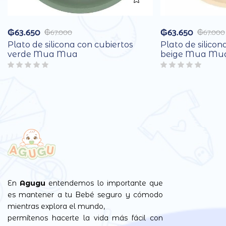
₲
63.650
₲
63.650
₲
67.000
₲
67.000
Plato de silicona con cubiertos
Plato de silicon
verde Mua Mua
beige Mua Mu
En
Agugu
entendemos lo importante que
es mantener a tu Bebé seguro y cómodo
mientras explora el mundo,
permítenos hacerte la vida más fácil con