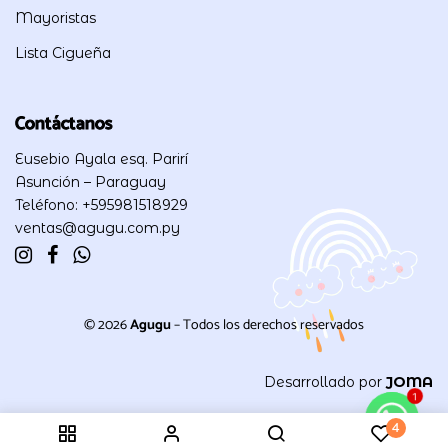
Mayoristas
Lista Cigueña
Contáctanos
Eusebio Ayala esq. Parirí
Asunción – Paraguay
Teléfono: +595981518929
ventas@agugu.com.py
© 2026
Agugu
– Todos los derechos reservados
Desarrollado por
JOMA
1
4