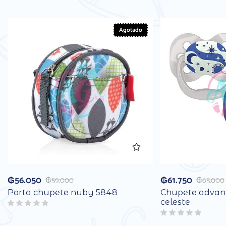
Agotado
₲
56.050
₲
61.750
₲
59.000
₲
65.000
Porta chupete nuby 5848
Chupete advan
celeste