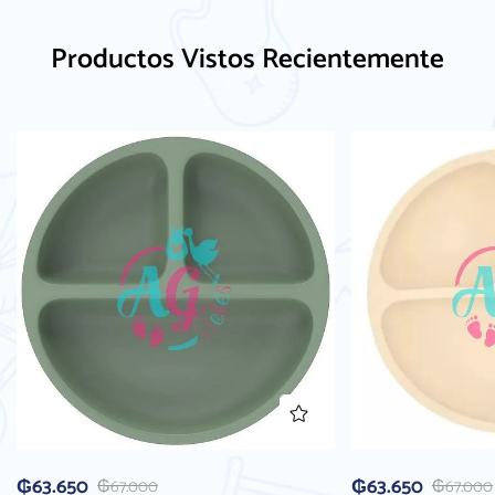
Productos Vistos Recientemente
₲
63.650
₲
63.650
₲
67.000
₲
67.000