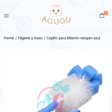
0
Be the first to review “Cepillo
para biberón neopan azul”
Home
Higiene y Aseo
Cepillo para biberón neopan azul
Tu dirección de correo electrónico no será
publicada.
Los campos obligatorios están
marcados con
*
Your rating