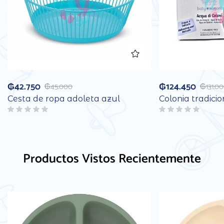
₲
42.750
₲
124.450
₲
45.000
₲
131.0
Cesta de ropa adoleta azul
Colonia tradicio
Productos Vistos Recientemente