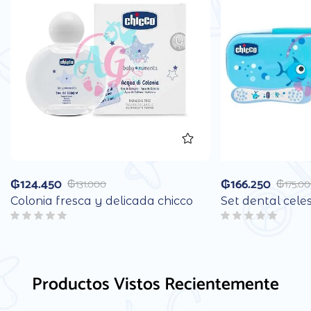
₲
124.450
₲
166.250
₲
131.000
₲
175.0
Colonia fresca y delicada chicco
Set dental cele
Productos Vistos Recientemente