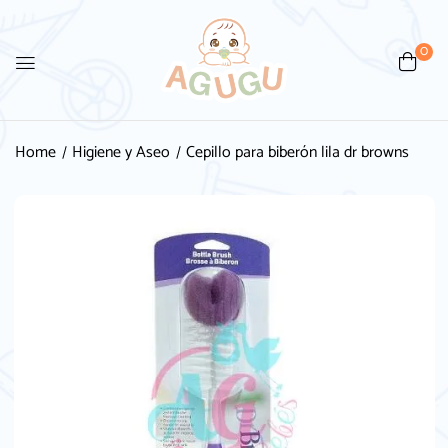
0
Be the first to review “Cepillo
para biberón lila dr browns”
Home
Higiene y Aseo
Cepillo para biberón lila dr browns
Tu dirección de correo electrónico no será
publicada.
Los campos obligatorios están
marcados con
*
Your rating