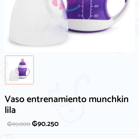
Vaso entrenamiento munchkin
lila
₲
90.250
₲
95.000