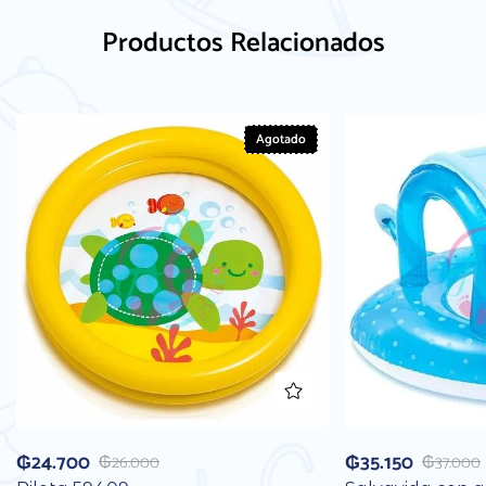
Productos Relacionados
Agotado
₲
24.700
₲
35.150
₲
26.000
₲
37.000