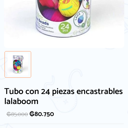
Tubo con 24 piezas encastrables
lalaboom
₲
80.750
₲
85.000