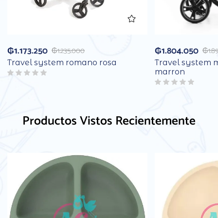
₲
1.173.250
₲
1.804.050
₲
1.235.000
₲
1.8
Travel system romano rosa
Travel system m
marron
Productos Vistos Recientemente