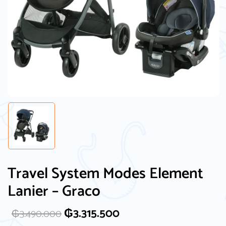
Travel System Modes Element
Lanier – Graco
₲
3.315.500
₲
3.490.000