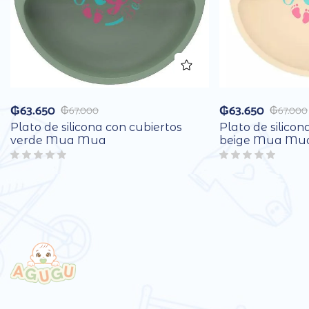
₲
63.650
₲
63.650
₲
67.000
₲
67.000
Plato de silicona con cubiertos
Plato de silicon
verde Mua Mua
beige Mua Mu