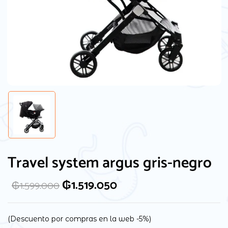
Travel system argus gris-negro
₲
1.519.050
₲
1.599.000
(Descuento por compras en la web -5%)