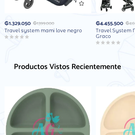
₲
1.329.050
₲
4.455.500
₲
1.399.000
₲
4.
Travel system mami love negro
Travel System 
Graco
Productos Vistos Recientemente