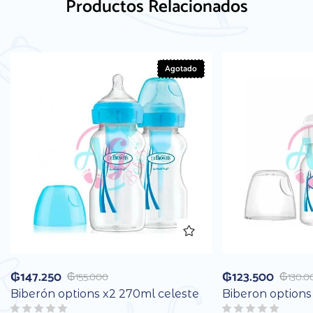
Productos Relacionados
Agotado
₲
147.250
₲
123.500
₲
155.000
₲
130.0
Biberón options x2 270ml celeste
Biberon options