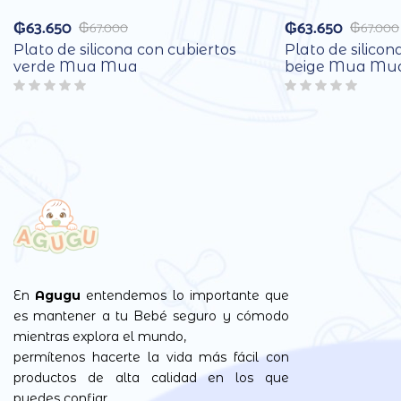
₲
63.650
₲
63.650
₲
67.000
₲
67.000
Plato de silicona con cubiertos
Plato de silicon
verde Mua Mua
beige Mua Mu
En
Agugu
entendemos lo importante que
es mantener a tu Bebé seguro y cómodo
mientras explora el mundo,
permítenos hacerte la vida más fácil con
productos de alta calidad en los que
puedes confiar.