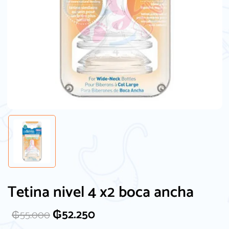
Tetina nivel 4 x2 boca ancha
₲
52.250
₲
55.000