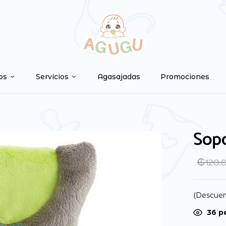
Be the first to
Tu dirección de correo ele
os
Servicios
Agasajadas
Promociones
marcados con
*
Your rating
Sopo
₲
120.
(Descuen
36
pe