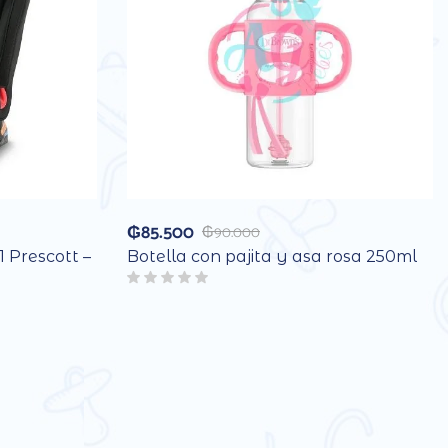
₲
85.500
₲
90.000
1 Prescott –
Botella con pajita y asa rosa 250ml