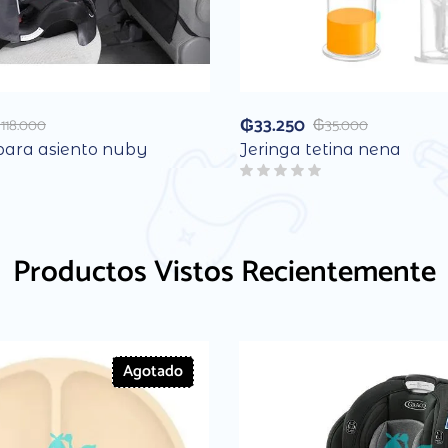
₲
33.250
₲
118.000
₲
35.000
para asiento nuby
Jeringa tetina nena
Productos Vistos Recientemente
Agotado