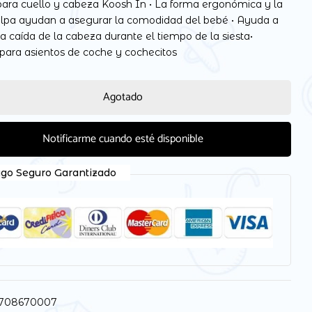
para cuello y cabeza Koosh In • La forma ergonómica y la
felpa ayudan a asegurar la comodidad del bebé • Ayuda a
la caída de la cabeza durante el tiempo de la siesta•
 para asientos de coche y cochecitos
 electrónico y web en este navegador para la próxima
Agotado
Notificarme cuando esté disponible
go Seguro Garantizado
4708670007