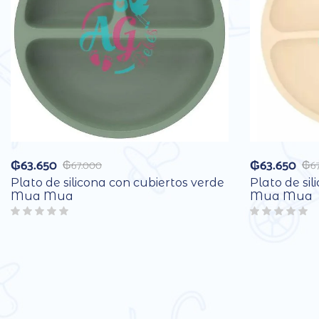
₲
63.650
₲
63.650
₲
67.000
₲
6
Plato de silicona con cubiertos verde
Plato de sil
Mua Mua
Mua Mua