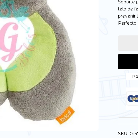
Soporte 
tela de 
prevenir 
Perfecto
Guarda mi nombre, correo
vez que comente.
Pa
SKU:
01