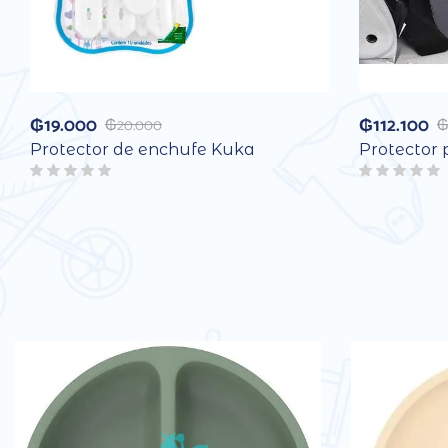
₲
19.000
₲
112.100
₲
20.000
Protector de enchufe Kuka
Protector 