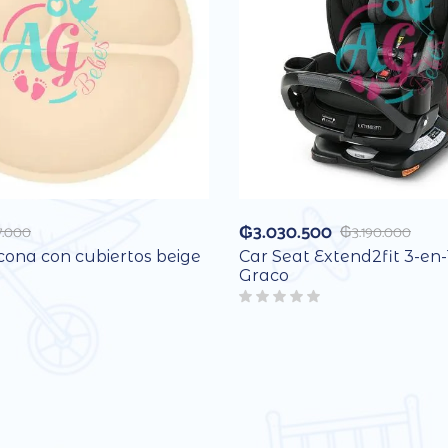
₲
3.030.500
7.000
₲
3.190.000
icona con cubiertos beige
Car Seat Extend2fit 3-en-
Graco