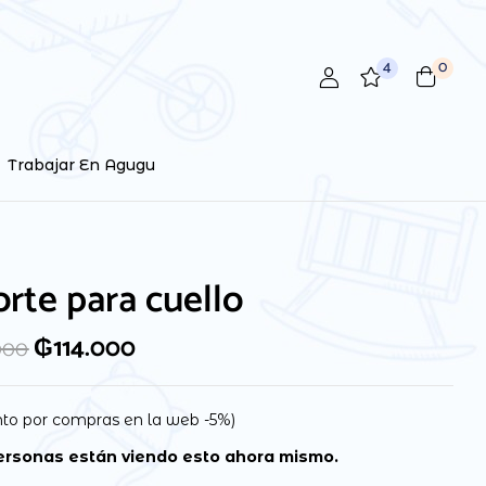
4
0
 review “Soporte para cuello”
ctrónico no será publicada.
Los campos obligatorios están
Trabajar En Agugu
rte para cuello
₲
114.000
000
to por compras en la web -5%)
rsonas están viendo esto ahora mismo.