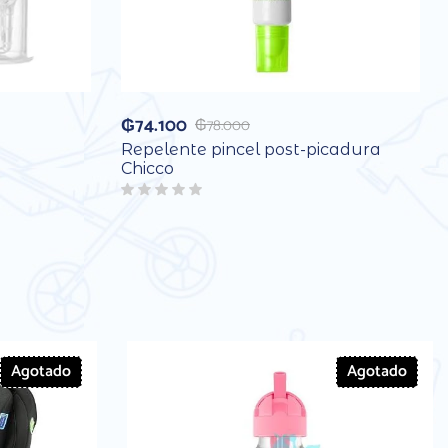
₲
74.100
₲
78.000
Repelente pincel post-picadura
Chicco
Agotado
Agotado