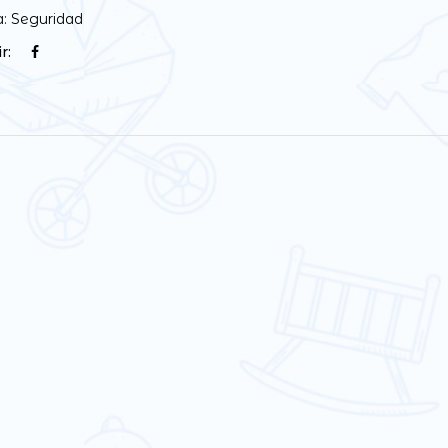
a:
Seguridad
r: