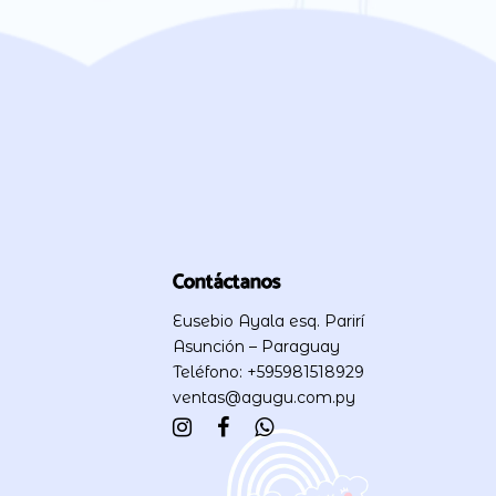
Contáctanos
Eusebio Ayala esq. Parirí
Asunción – Paraguay
Teléfono: +595981518929
ventas@agugu.com.py