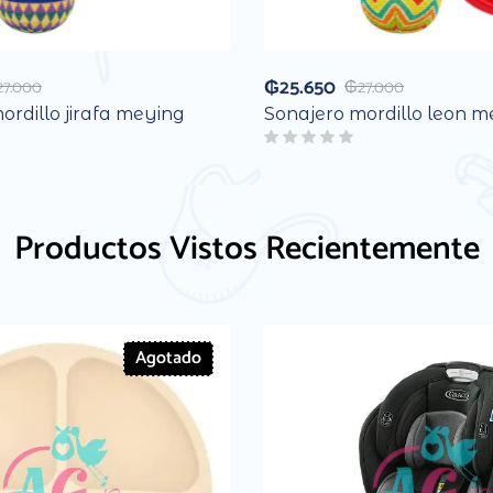
₲
25.650
27.000
₲
27.000
ordillo jirafa meying
Sonajero mordillo leon m
Productos Vistos Recientemente
Agotado