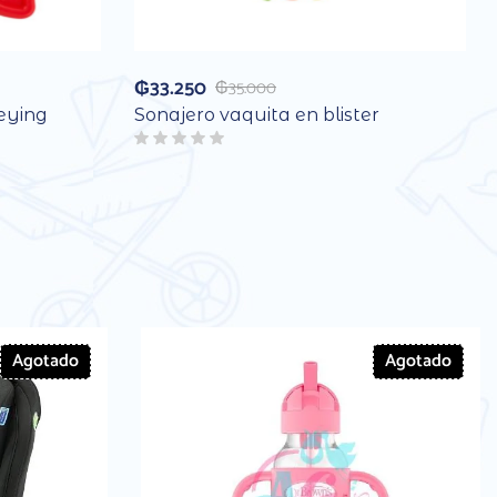
₲
33.250
₲
35.000
eying
Sonajero vaquita en blister
Agotado
Agotado