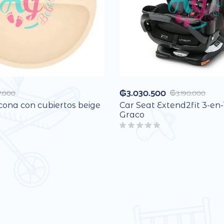
₲
3.030.500
7.000
₲
3.190.000
icona con cubiertos beige
Car Seat Extend2fit 3-en-
Graco