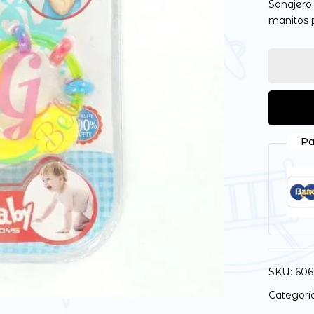
Sonajero 
manitos 
Guarda mi nombre, correo
vez que comente.
Pa
SKU:
606
Categorí