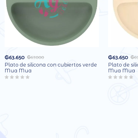
₲
63.650
₲
63.650
₲
67.000
₲
6
Plato de silicona con cubiertos verde
Plato de sil
Mua Mua
Mua Mua