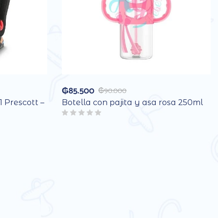
₲
85.500
₲
90.000
1 Prescott –
Botella con pajita y asa rosa 250ml