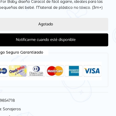
For Baby diseño Caracol de fácil agarre, ideales para las
pequeñas del bebé. Material de plástico no tóxico. (3m+)
Agotado
 electrónico y web en este navegador para la próxima
Notificarme cuando esté disponible
go Seguro Garantizado
9854718
a:
Sonajeros