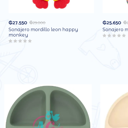
₲
27.550
₲
25.650
₲
29.000
₲
Sonajero mordillo leon happy
Sonajero m
monkey