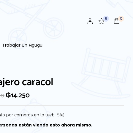
5
0
 review “Sonajero caracol”
ctrónico no será publicada.
Los campos obligatorios están
Trabajar En Agugu
jero caracol
₲
14.250
00
to por compras en la web -5%)
rsonas están viendo esto ahora mismo.