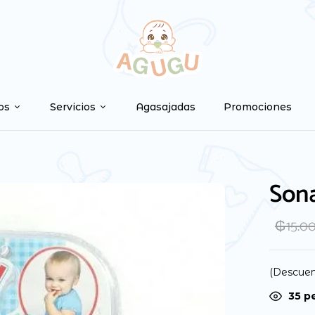
Be the first to
Tu dirección de correo ele
os
Servicios
Agasajadas
Promociones
marcados con
*
Your rating
Sona
₲
15.0
(Descuen
35
pe