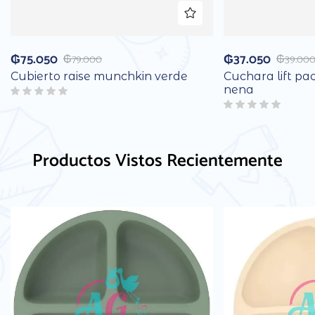
₲
75.050
₲
37.050
₲
79.000
₲
39.00
Cubierto raise munchkin verde
Cuchara lift p
nena
Productos Vistos Recientemente