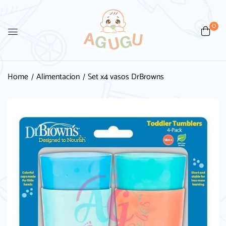
0
Home
Alimentacion
Set x4 vasos DrBrowns