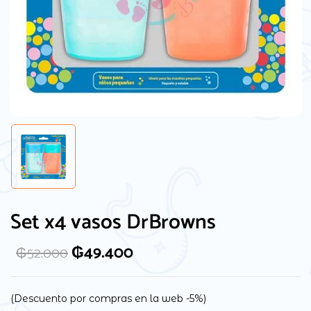
Set x4 vasos DrBrowns
₲
49.400
₲
52.000
(Descuento por compras en la web -5%)