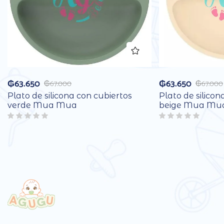
₲
63.650
₲
63.650
₲
67.000
₲
67.000
Plato de silicona con cubiertos
Plato de silicon
verde Mua Mua
beige Mua Mu