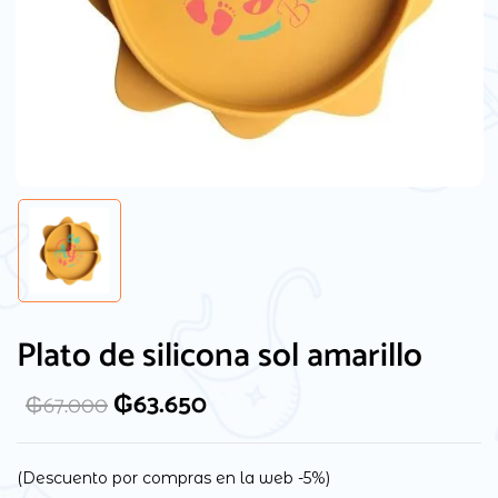
Guarda mi nombre, correo electrónico y
web en este navegador para la próxima
Plato de silicona sol amarillo
vez que comente.
₲
63.650
₲
67.000
(Descuento por compras en la web -5%)