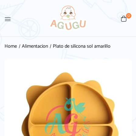
0
Be the first to review “Plato
de silicona sol amarillo”
Home
Alimentacion
Plato de silicona sol amarillo
Tu dirección de correo electrónico no será
publicada.
Los campos obligatorios están
marcados con
*
Your rating