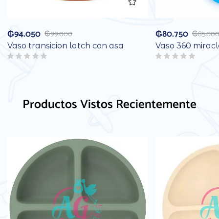
₲
94.050
₲
80.750
₲
99.000
₲
85.00
Vaso transicion latch con asa
Vaso 360 miracl
Productos Vistos Recientemente