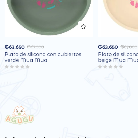
₲
63.650
₲
63.650
₲
67.000
₲
67.000
Plato de silicona con cubiertos
Plato de silicon
verde Mua Mua
beige Mua Mu