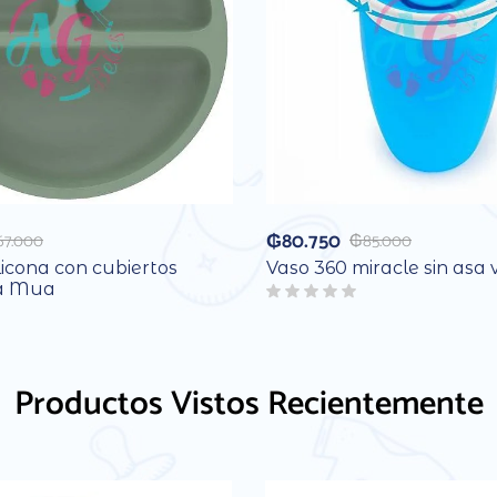
₲
80.750
67.000
₲
85.000
licona con cubiertos
Vaso 360 miracle sin asa 
a Mua
Productos Vistos Recientemente