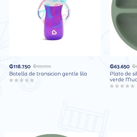
₲
118.750
₲
63.650
₲
125.000
₲
Botella de transicion gentle lila
Plato de si
verde Mu