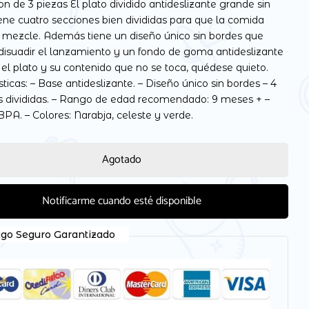
n de 3 piezas El plato dividido antideslizante grande sin
ene cuatro secciones bien divididas para que la comida
 mezcle. Además tiene un diseño único sin bordes que
disuadir el lanzamiento y un fondo de goma antideslizante
el plato y su contenido que no se toca, quédese quieto.
 electrónico y web en este navegador para la próxima
sticas: – Base antideslizante. – Diseño único sin bordes – 4
s divididas. – Rango de edad recomendado: 9 meses + –
BPA. – Colores: Narabja, celeste y verde.
Agotado
Notificarme cuando esté disponible
go Seguro Garantizado