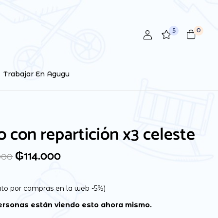
5
0
 review “Plato con repartición x3 celeste”
ctrónico no será publicada.
Los campos obligatorios están
Trabajar En Agugu
o con repartición x3 celeste
₲
114.000
000
to por compras en la web -5%)
rsonas están viendo esto ahora mismo.