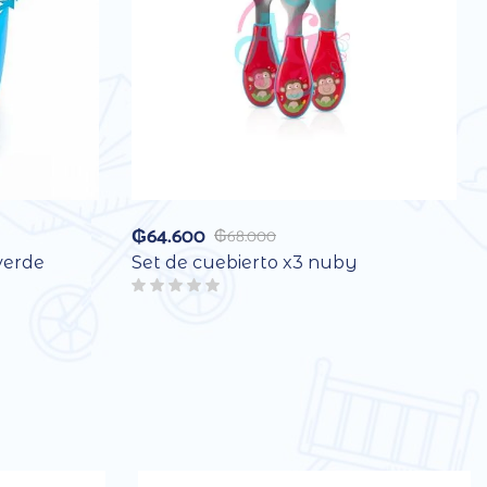
₲
64.600
₲
68.000
verde
Set de cuebierto x3 nuby