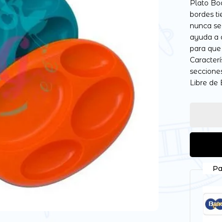
Plato Boo
bordes ti
nunca se
ayuda a 
para que 
Guarda mi nombre, correo
Caracterí
vez que comente.
seccione
Libre de 
Pa