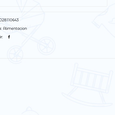
028110643
a:
Alimentacion
r: