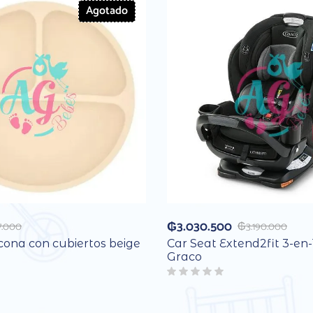
Agotado
₲
3.030.500
7.000
₲
3.190.000
icona con cubiertos beige
Car Seat Extend2fit 3-en-
Graco