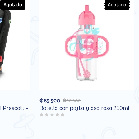
Agotado
Agotado
₲
85.500
₲
90.000
1 Prescott –
Botella con pajita y asa rosa 250ml