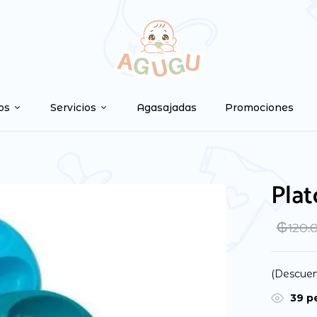
Be the first to
Tu dirección de correo ele
os
Servicios
Agasajadas
Promociones
marcados con
*
Your rating
Plat
₲
120.
(Descuen
39
pe