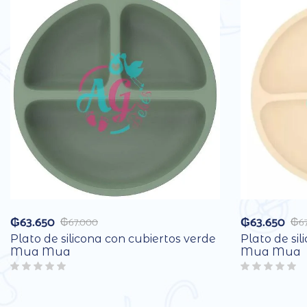
₲
63.650
₲
63.650
₲
67.000
₲
6
Plato de silicona con cubiertos verde
Plato de sil
Mua Mua
Mua Mua