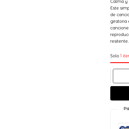
Calma y a
Este sim
de canci
giratoria
cancione
reproduc
Guarda mi nombre, correo
resitente
vez que comente.
Solo
1 it
Pa