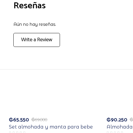
Reseñas
Aún no hay reseñas.
Write a Review
₲
65.550
₲
90.250
₲
69.000
Set almohada y manta para bebe
Almohada a