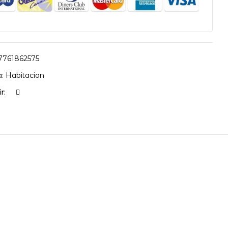
7761862575
a:
Habitacion
r: