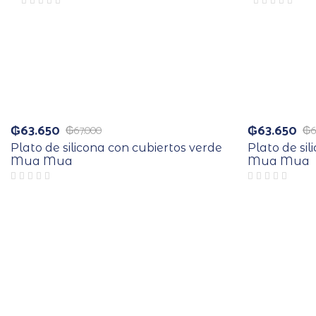
₲
63.650
₲
63.650
₲
67.000
₲
6
Plato de silicona con cubiertos verde
Plato de sil
Mua Mua
Mua Mua