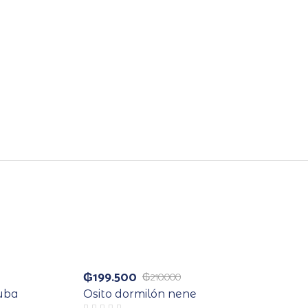
Agotado
₲
199.500
₲
210.000
uba
Osito dormilón nene