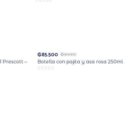
Agotado
₲
85.500
₲
90.000
1 Prescott –
Botella con pajita y asa rosa 250ml