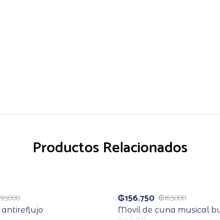
Productos Relacionados
Agotado
Agotado
₲
156.750
₲
95.000
₲
165.000
ntireflujo
Movil de cuna musical b