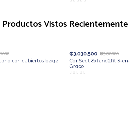
Productos Vistos Recientemente
Agotado
₲
3.030.500
7.000
₲
3.190.000
icona con cubiertos beige
Car Seat Extend2fit 3-en-
Graco