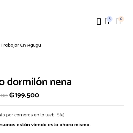
5
0
review “Osito dormilón nena”
ctrónico no será publicada.
Los campos obligatorios están
Trabajar En Agugu
to dormilón nena
₲
199.500
000
to por compras en la web -5%)
sonas están viendo esto ahora mismo.