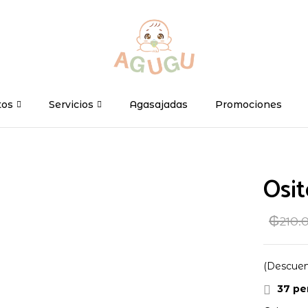
Be the first to 
Tu dirección de correo ele
tos
Servicios
Agasajadas
Promociones
marcados con
*
Your rating
Osi
₲
210.
(Descuen
37
per