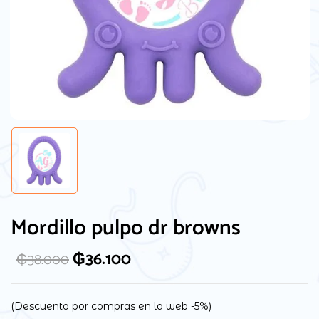
Guarda mi nombre, correo electrónico y
web en este navegador para la próxima
Mordillo pulpo dr browns
vez que comente.
₲
36.100
₲
38.000
(Descuento por compras en la web -5%)