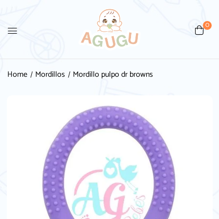
0
Be the first to review
“Mordillo pulpo dr browns”
Home
Mordillos
Mordillo pulpo dr browns
Tu dirección de correo electrónico no será
publicada.
Los campos obligatorios están
marcados con
*
Your rating