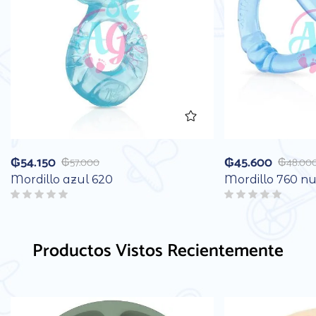
₲
54.150
₲
45.600
₲
57.000
₲
48.00
Mordillo azul 620
Mordillo 760 n
Productos Vistos Recientemente