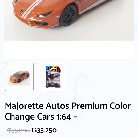
Majorette Autos Premium Color
Change Cars 1:64 –
₲
33.250
₲
35.000