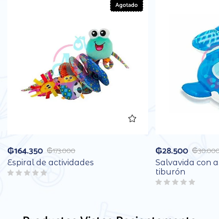
Agotado
₲
164.350
₲
28.500
₲
173.000
₲
30.00
Espiral de actividades
Salvavida con a
tiburón