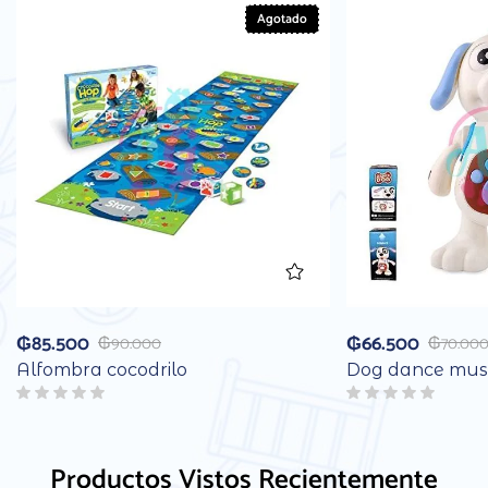
Agotado
₲
85.500
₲
66.500
₲
90.000
₲
70.00
Alfombra cocodrilo
Dog dance mus
Productos Vistos Recientemente