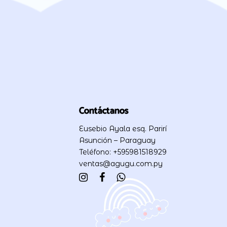
Contáctanos
Eusebio Ayala esq. Parirí
Asunción – Paraguay
Teléfono: +595981518929
ventas@agugu.com.py