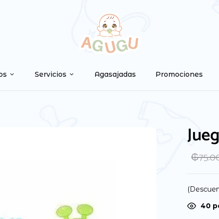
Be the first to
Tu dirección de correo ele
os
Servicios
Agasajadas
Promociones
marcados con
*
Your rating
Jue
₲
75.0
(Descuen
40
p