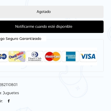
Agotado
Notificarme cuando esté disponible
 electrónico y web en este navegador para la próxima
go Seguro Garantizado
282110801
a:
Juguetes
r: