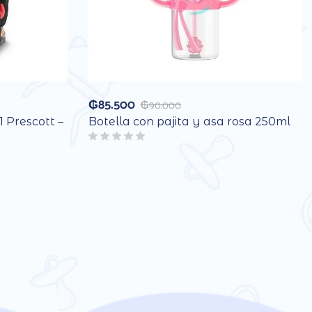
₲
85.500
₲
90.000
1 Prescott –
Botella con pajita y asa rosa 250ml