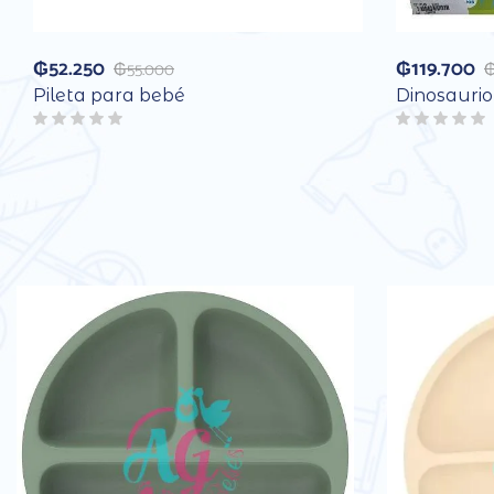
₲
52.250
₲
119.700
₲
55.000
Pileta para bebé
Dinosauri