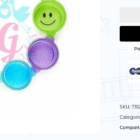
Guarda mi nombre, correo
vez que comente.
Pa
SKU:
735
Categorí
Comparti