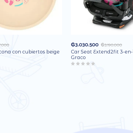
₲
3.030.500
7.000
₲
3.190.000
icona con cubiertos beige
Car Seat Extend2fit 3-en-
Graco