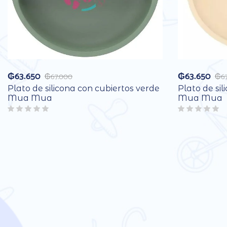
₲
63.650
₲
63.650
₲
67.000
₲
6
Plato de silicona con cubiertos verde
Plato de sil
Mua Mua
Mua Mua