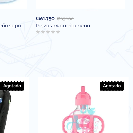
₲
61.750
₲
65.000
seño sapo
Pinzas x4 carrito nena
Agotado
Agotado