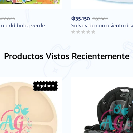
₲
35.150
₲
126.000
₲
37.000
o world baby verde
Salvavida con asiento di
Productos Vistos Recientemente
Agotado