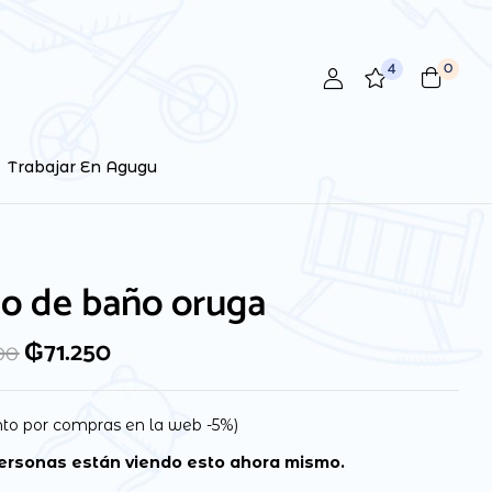
4
0
 review “Juego de baño oruga”
ctrónico no será publicada.
Los campos obligatorios están
Trabajar En Agugu
go de baño oruga
₲
71.250
00
to por compras en la web -5%)
ersonas están viendo esto ahora mismo.