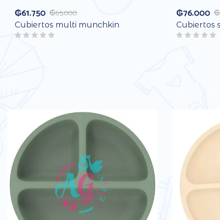
₲
61.750
₲
76.000
₲
65.000
₲
Cubiertos multi munchkin
Cubiertos 