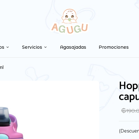
os
Servicios
Agasajadas
Promociones
ml
Hopp
cap
₲
190.
(Descuen