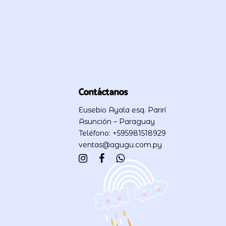
Contáctanos
Eusebio Ayala esq. Parirí
Asunción – Paraguay
Teléfono: +595981518929
ventas@agugu.com.py