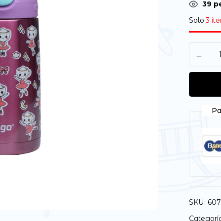
39
pe
Solo
3 it
Pa
SKU:
607
Categorí