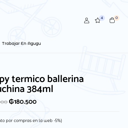
4
0
Trabajar En Agugu
y termico ballerina
uchina 384ml
₲
180.500
000
to por compras en la web -5%)