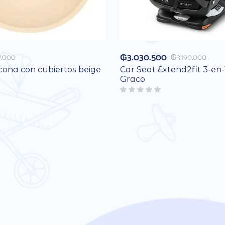
₲
3.030.500
7.000
₲
3.190.000
icona con cubiertos beige
Car Seat Extend2fit 3-en-
Graco