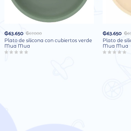
₲
63.650
₲
63.650
₲
67.000
₲
6
Plato de silicona con cubiertos verde
Plato de sil
Mua Mua
Mua Mua