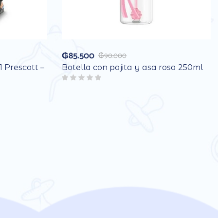
₲
85.500
₲
90.000
1 Prescott –
Botella con pajita y asa rosa 250ml