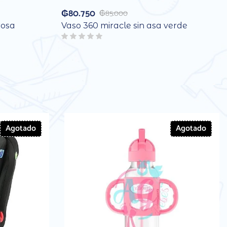
₲
80.750
₲
85.000
rosa
Vaso 360 miracle sin asa verde
Agotado
Agotado