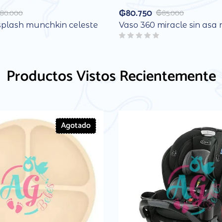
₲
80.750
80.000
₲
85.000
splash munchkin celeste
Vaso 360 miracle sin asa 
Productos Vistos Recientemente
Agotado