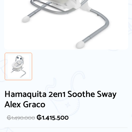
Hamaquita 2en1 Soothe Sway
Alex Graco
₲
1.415.500
₲
1.490.000