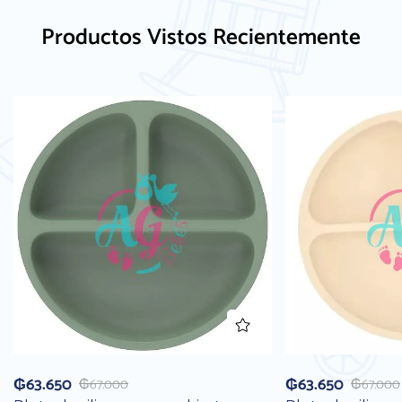
Productos Vistos Recientemente
₲
63.650
₲
63.650
₲
67.000
₲
67.000