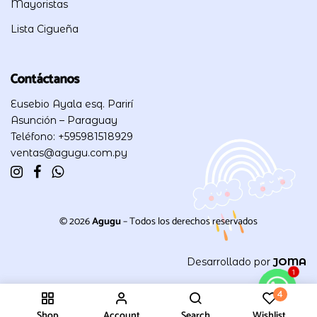
Mayoristas
Lista Cigueña
Contáctanos
Eusebio Ayala esq. Parirí
Asunción – Paraguay
Teléfono: +595981518929
ventas@agugu.com.py
© 2026
Agugu
– Todos los derechos reservados
Desarrollado por
JOMA
1
4
Shop
Account
Search
Wishlist