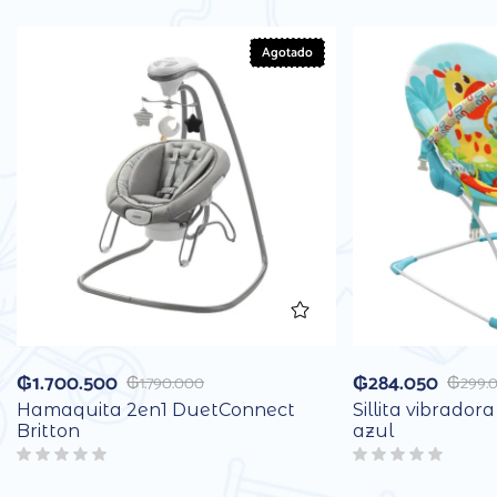
Agotado
₲
1.700.500
₲
284.050
₲
1.790.000
₲
299.
Hamaquita 2en1 DuetConnect
Sillita vibrado
Britton
azul