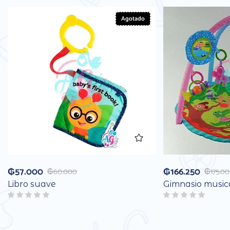
Agotado
₲
57.000
₲
166.250
₲
60.000
₲
175.0
Libro suave
Gimnasio music