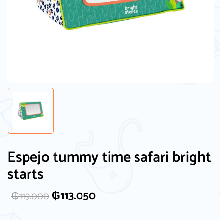
Espejo tummy time safari bright
starts
₲
113.050
₲
119.000