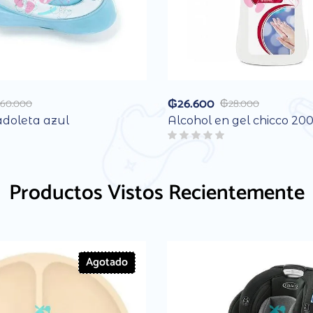
₲
26.600
60.000
₲
28.000
adoleta azul
Alcohol en gel chicco 20
Productos Vistos Recientemente
Agotado