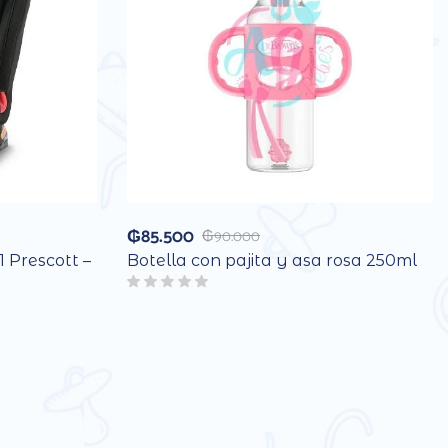
₲
85.500
₲
90.000
1 Prescott –
Botella con pajita y asa rosa 250ml