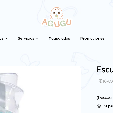
Be the first to 
Tu dirección de correo ele
os
Servicios
Agasajadas
Promociones
marcados con
*
Your rating
Escu
₲
169.
(Descuen
31
pe