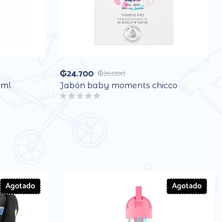
₲
24.700
₲
26.000
0ml
Jabón baby moments chicco
Agotado
Agotado