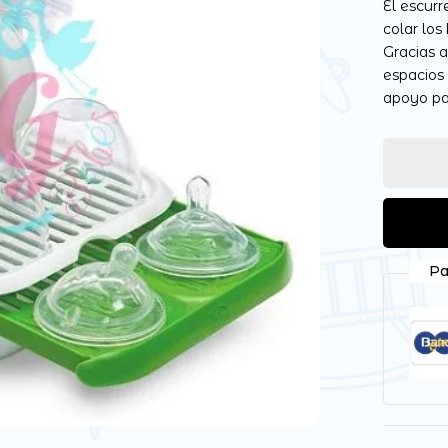
El escurr
colar los
Gracias a
espacios 
apoyo pa
Guarda mi nombre, correo
vez que comente.
Pa