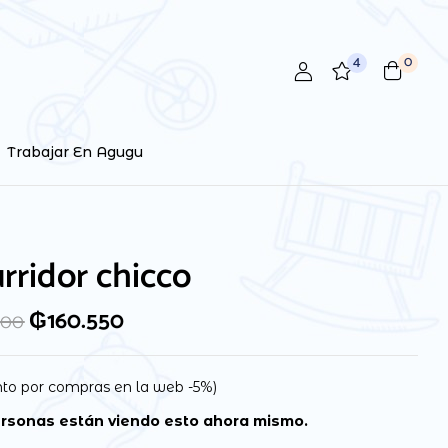
4
0
review “Escurridor chicco”
ctrónico no será publicada.
Los campos obligatorios están
Trabajar En Agugu
rridor chicco
₲
160.550
000
to por compras en la web -5%)
rsonas están viendo esto ahora mismo.