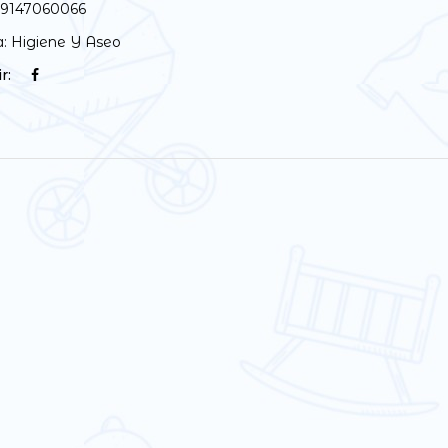
9147060066
a:
Higiene Y Aseo
r: