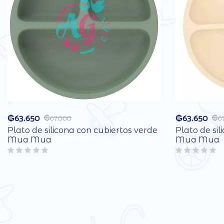
₲
63.650
₲
63.650
₲
67.000
₲
6
Plato de silicona con cubiertos verde
Plato de sil
Mua Mua
Mua Mua