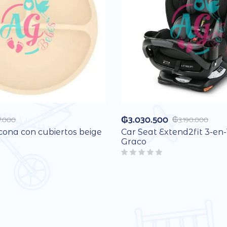
₲
3.030.500
7.000
₲
3.190.000
icona con cubiertos beige
Car Seat Extend2fit 3-en-
Graco