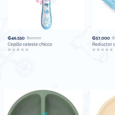
₲
46.550
₲
57.000
₲
49.000
₲
Cepillo celeste chicco
Reductor 