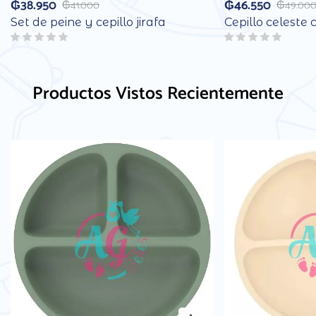
₲
38.950
₲
46.550
₲
41.000
₲
49.00
Set de peine y cepillo jirafa
Cepillo celeste 
Productos Vistos Recientemente