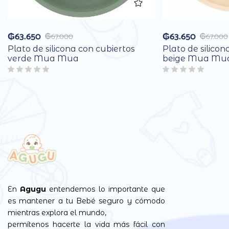
₲
63.650
₲
63.650
₲
67.000
₲
67.000
Plato de silicona con cubiertos
Plato de silicon
verde Mua Mua
beige Mua Mu
En
Agugu
entendemos lo importante que
es mantener a tu Bebé seguro y cómodo
mientras explora el mundo,
permítenos hacerte la vida más fácil con