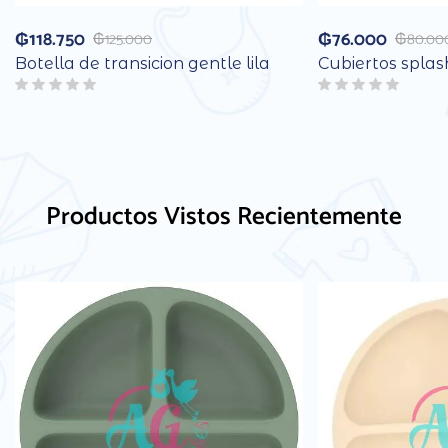
₲
118.750
₲
76.000
₲
125.000
₲
80.00
Botella de transicion gentle lila
Cubiertos spla
Productos Vistos Recientemente