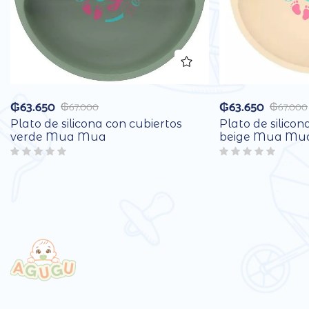
₲
63.650
₲
63.650
₲
67.000
₲
67.000
Plato de silicona con cubiertos
Plato de silicon
verde Mua Mua
beige Mua Mu