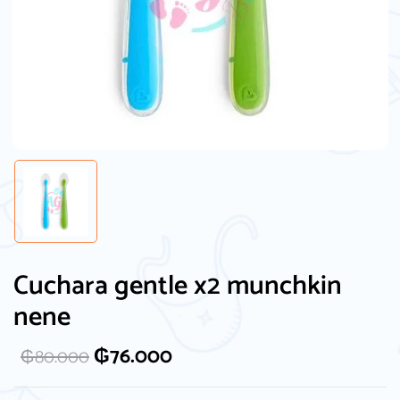
Cuchara gentle x2 munchkin
nene
₲
76.000
₲
80.000