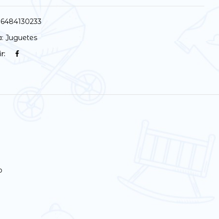
6484130233
a:
Juguetes
r:
o