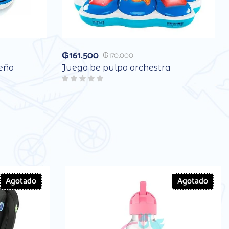
₲
161.500
₲
170.000
seño
Juego be pulpo orchestra
Agotado
Agotado