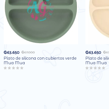
₲
63.650
₲
63.650
₲
67.000
₲
6
Plato de silicona con cubiertos verde
Plato de sil
Mua Mua
Mua Mua