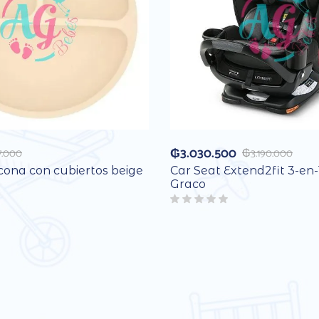
₲
3.030.500
7.000
₲
3.190.000
icona con cubiertos beige
Car Seat Extend2fit 3-en-
Graco