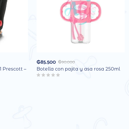
₲
85.500
₲
90.000
1 Prescott –
Botella con pajita y asa rosa 250ml