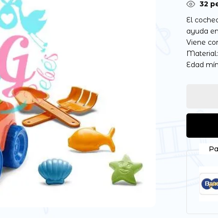
32
pe
El cochec
ayuda en
Viene con
Material:
Edad mí
Pa