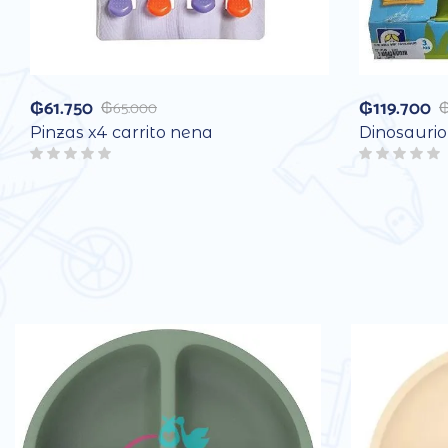
₲
61.750
₲
119.700
₲
65.000
Pinzas x4 carrito nena
Dinosauri