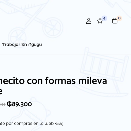
4
0
Trabajar En Agugu
ecito con formas mileva
e
₲
89.300
00
to por compras en la web -5%)