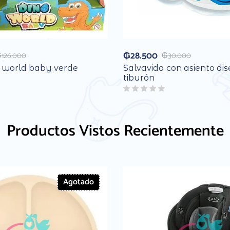
₲
28.500
₲
126.000
₲
30.000
o world baby verde
Salvavida con asiento di
tiburón
Productos Vistos Recientemente
Agotado