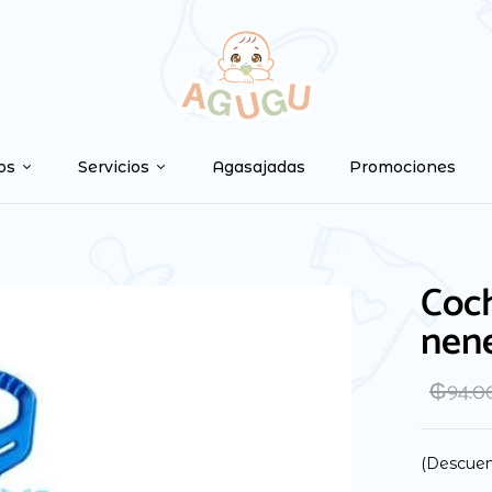
os
Servicios
Agasajadas
Promociones
Coch
nen
₲
94.0
(Descuen