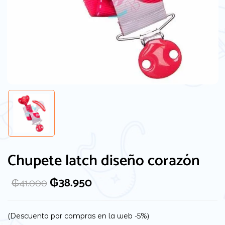
Guarda mi nombre, correo electrónico y
web en este navegador para la próxima
Chupete latch diseño corazón
vez que comente.
₲
38.950
₲
41.000
(Descuento por compras en la web -5%)