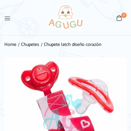
0
Be the first to review
“Chupete latch diseño corazón”
Home
Chupetes
Chupete latch diseño corazón
Tu dirección de correo electrónico no será
publicada.
Los campos obligatorios están
marcados con
*
Your rating