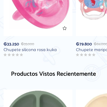
₲
33.250
₲
79.800
₲
35.000
₲
84.00
Chupete silicona rosa kuka
Chupete maripo
Productos Vistos Recientemente