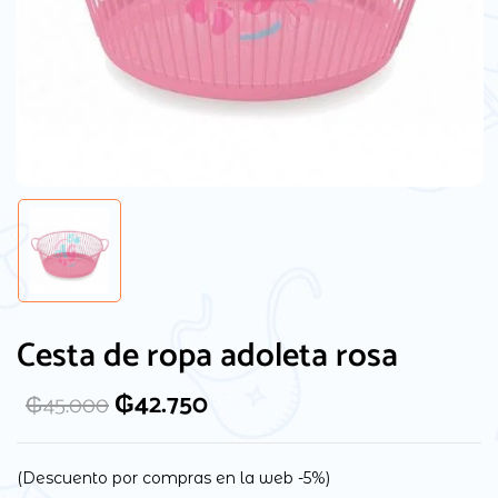
Guarda mi nombre, correo electrónico y
web en este navegador para la próxima
Cesta de ropa adoleta rosa
vez que comente.
₲
42.750
₲
45.000
(Descuento por compras en la web -5%)