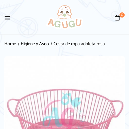
0
Be the first to review “Cesta
de ropa adoleta rosa”
Home
Higiene y Aseo
Cesta de ropa adoleta rosa
Tu dirección de correo electrónico no será
publicada.
Los campos obligatorios están
marcados con
*
Your rating