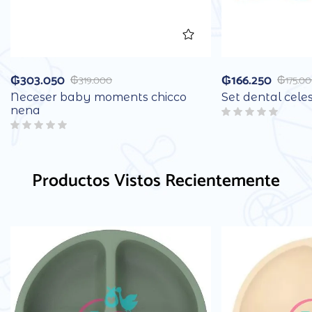
₲
303.050
₲
166.250
₲
319.000
₲
175.0
Neceser baby moments chicco
Set dental cele
nena
Productos Vistos Recientemente