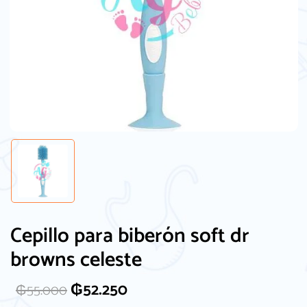
Cepillo para biberón soft dr
browns celeste
₲
52.250
₲
55.000