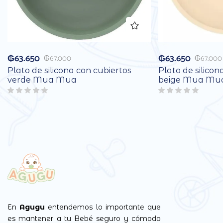
₲
63.650
₲
63.650
₲
67.000
₲
67.000
Plato de silicona con cubiertos
Plato de silicon
verde Mua Mua
beige Mua Mu
En
Agugu
entendemos lo importante que
es mantener a tu Bebé seguro y cómodo