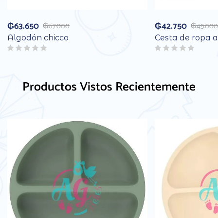
₲
63.650
₲
42.750
₲
67.000
₲
45.000
Algodón chicco
Cesta de ropa a
Productos Vistos Recientemente