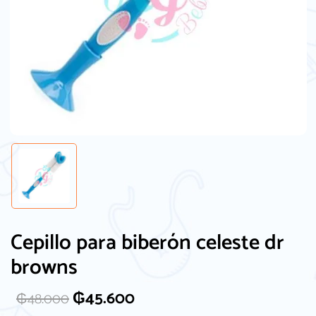
Guarda mi nombre, correo electrónico y
web en este navegador para la próxima
vez que comente.
Cepillo para biberón celeste dr
browns
₲
45.600
₲
48.000