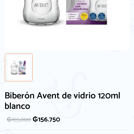
Biberón Avent de vidrio 120ml
blanco
₲
156.750
₲
165.000