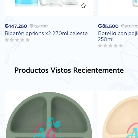
₲
147.250
₲
85.500
₲
155.000
₲
90.00
Biberón options x2 270ml celeste
Botella con paj
250ml
Productos Vistos Recientemente