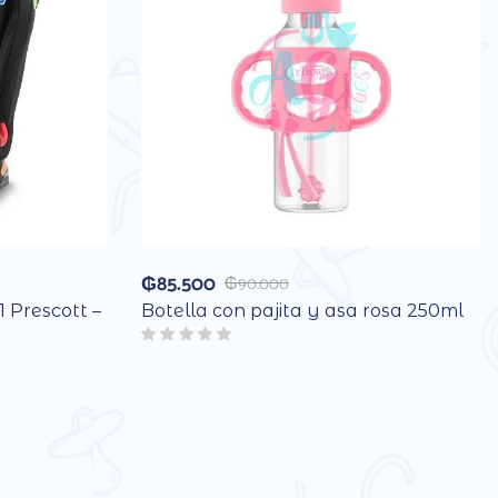
₲
85.500
₲
90.000
1 Prescott –
Botella con pajita y asa rosa 250ml