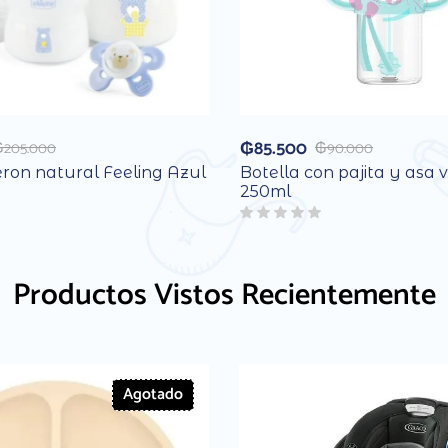
₲
85.500
₲
205.000
₲
90.000
eron natural Feeling Azul
Botella con pajita y asa 
250ml
Productos Vistos Recientemente
Agotado