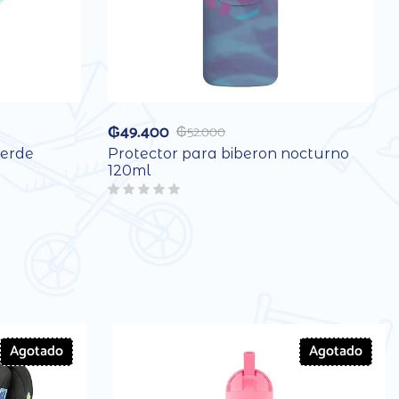
₲
49.400
₲
52.000
verde
Protector para biberon nocturno
120ml
Agotado
Agotado