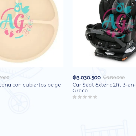
₲
3.030.500
7.000
₲
3.190.000
icona con cubiertos beige
Car Seat Extend2fit 3-en-
Graco