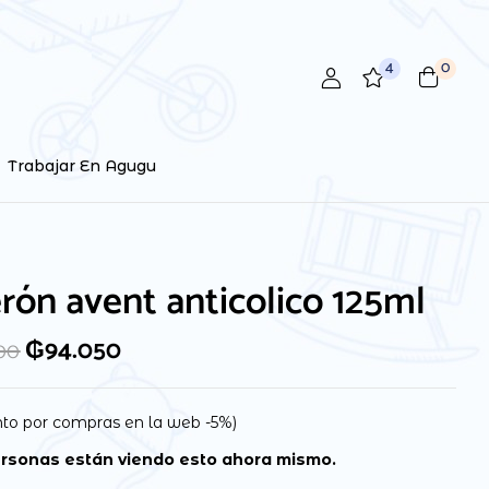
4
0
 review “Biberón avent anticolico 125ml”
ctrónico no será publicada.
Los campos obligatorios están
Trabajar En Agugu
rón avent anticolico 125ml
₲
94.050
00
to por compras en la web -5%)
rsonas están viendo esto ahora mismo.