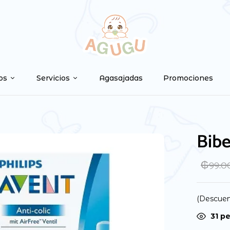
Be the first to
Tu dirección de correo ele
os
Servicios
Agasajadas
Promociones
marcados con
*
Your rating
Bibe
₲
99.0
(Descuen
31
pe