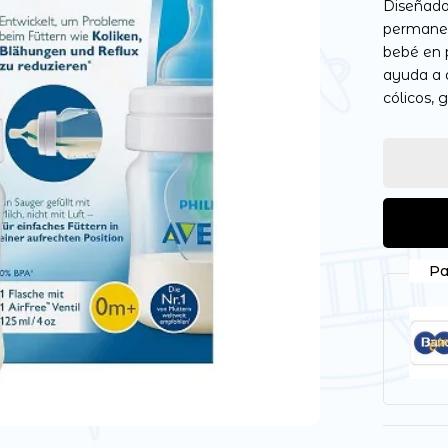
Diseñado 
permanece
bebé en p
ayuda a 
cólicos, g
Guarda mi nombre, correo
vez que comente.
Pa