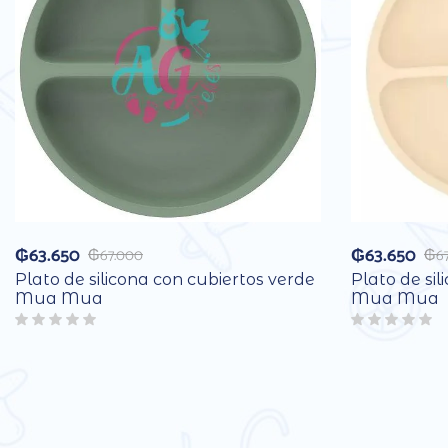
₲
63.650
₲
63.650
₲
67.000
₲
6
Plato de silicona con cubiertos verde
Plato de sil
Mua Mua
Mua Mua