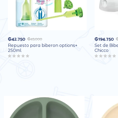
₲
42.750
₲
194.750
₲
45.000
Repuesto para biberon options+
Set de Bib
250ml
Chicco