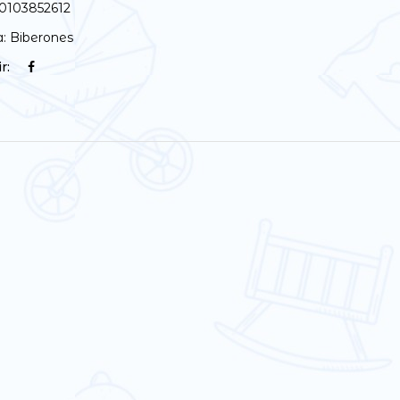
0103852612
a:
Biberones
r: