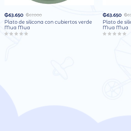
₲
63.650
₲
63.650
₲
67.000
₲
6
Plato de silicona con cubiertos verde
Plato de sil
Mua Mua
Mua Mua