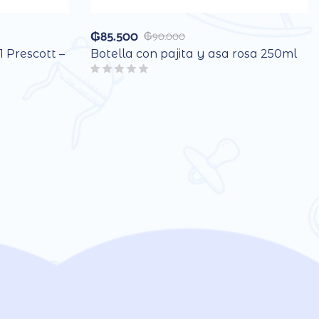
₲
85.500
₲
90.000
1 Prescott –
Botella con pajita y asa rosa 250ml