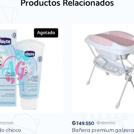
Productos Relacionados
Agotado
₲
749.550
105.000
₲
789.000
do chicco
Bañera premium galzera