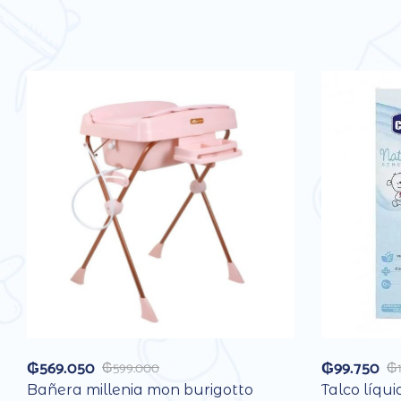
₲
569.050
₲
99.750
₲
599.000
₲
Bañera millenia mon burigotto
Talco líqui