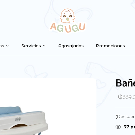
os
Servicios
Agasajadas
Promociones
Bañe
₲
669.
(Descuen
37
pe