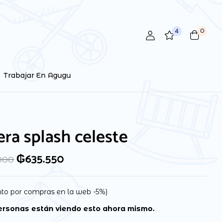
4
0
Trabajar En Agugu
ra splash celeste
₲
635.550
000
to por compras en la web -5%)
rsonas están viendo esto ahora mismo.