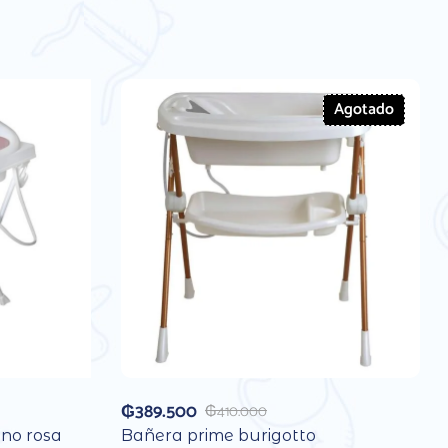
Agotado
₲
389.500
₲
410.000
no rosa
Bañera prime burigotto