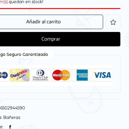
em(s)
quedan en stock!
Añadir al carrito
Comprar
go Seguro Garantizado
6502944590
a:
Bañeras
r: