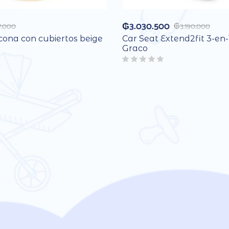
₲
3.030.500
7.000
₲
3.190.000
icona con cubiertos beige
Car Seat Extend2fit 3-en-
Graco