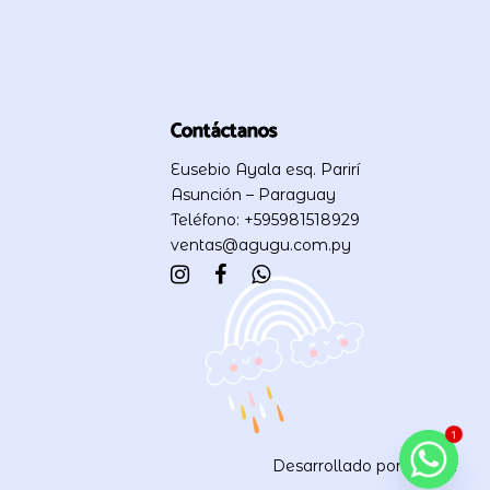
Contáctanos
Eusebio Ayala esq. Parirí
Asunción – Paraguay
Teléfono: +595981518929
ventas@agugu.com.py
1
Desarrollado por
JOMA