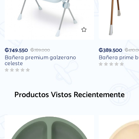
₲
749.550
₲
389.500
₲
789.000
₲
410.
Bañera premium galzerano
Bañera prime b
celeste
Productos Vistos Recientemente