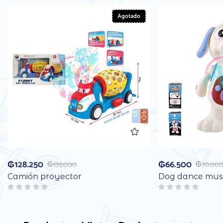
Agotado
₲
128.250
₲
66.500
₲
135.000
₲
70.00
Camión proyector
Dog dance mus