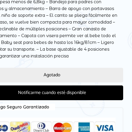
to pesa menos de 6,8kg – Bandeja para padres con
os y almacenamiento – Barra de apoyo con portavasos
 niño de soporte extra – El carrito se pliega fácilmente en
paso, se vuelve bien compacta para mayor comodidad –
eclinable de múltiples posiciones – Gran canasta de
 electrónico y web en este navegador para la próxima
miento – Capota con visera permite ver al bebe todo el
 Baby seat para bebes de hasta los 16kg/81cm – Ligero
litar su transporte. – La base ajustable de 4 posiciones
arantizar una instalación precisa
Agotado
Notificarme cuando esté disponible
go Seguro Garantizado