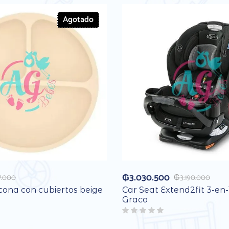
Agotado
₲
3.030.500
7.000
₲
3.190.000
icona con cubiertos beige
Car Seat Extend2fit 3-en-
Graco