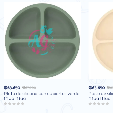
₲
63.650
₲
63.650
₲
67.000
₲
6
Plato de silicona con cubiertos verde
Plato de sil
Mua Mua
Mua Mua