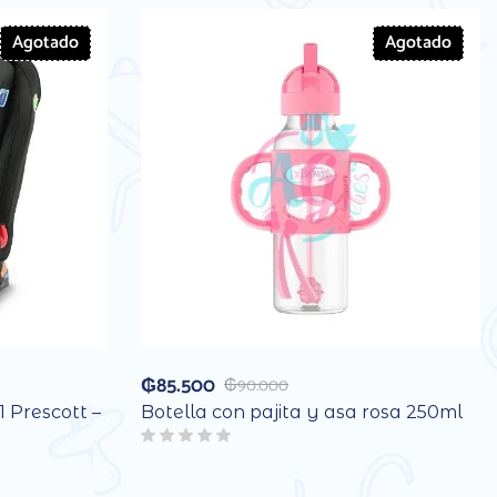
Agotado
Agotado
₲
85.500
₲
90.000
1 Prescott –
Botella con pajita y asa rosa 250ml