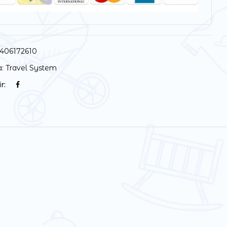
406172610
a:
Travel System
r: