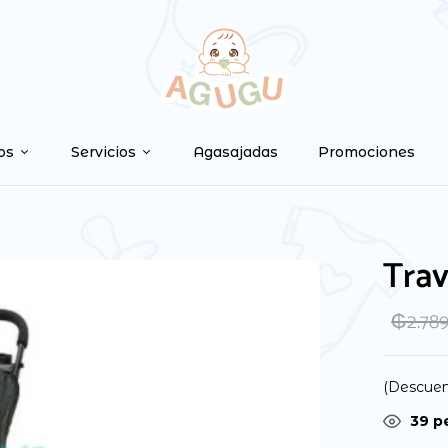
Be the first to
Tu dirección de correo ele
os
Servicios
Agasajadas
Promociones
marcados con
*
Your rating
Trav
₲
2.78
(Descuen
33
pe