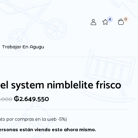
4
0
 review “Travel system nimblelite frisco”
ctrónico no será publicada.
Los campos obligatorios están
Trabajar En Agugu
el system nimblelite frisco
₲
2.649.550
9.000
to por compras en la web -5%)
rsonas están viendo esto ahora mismo.