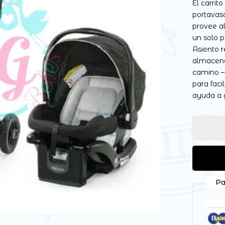
El carri
portavas
provee al
un solo 
Asiento r
Guarda mi nombre, correo
almacena
vez que comente.
camino –
para faci
ayuda a g
Pa