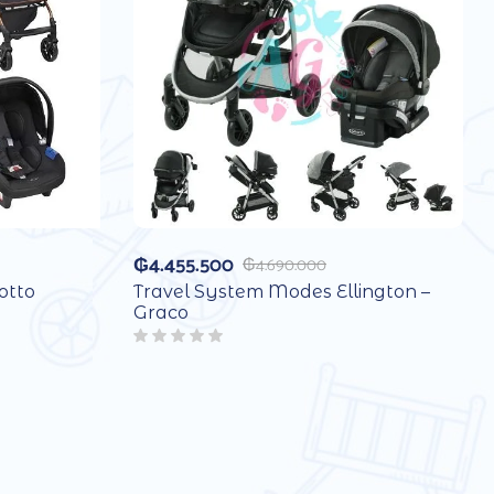
₲
4.455.500
₲
4.690.000
otto
Travel System Modes Ellington –
Graco