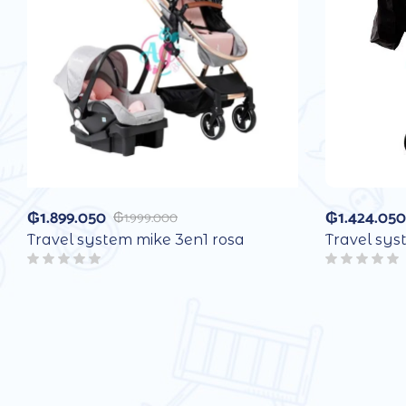
₲
1.899.050
₲
1.424.050
₲
1.999.000
Travel system mike 3en1 rosa
Travel sys