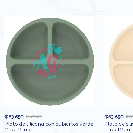
₲
63.650
₲
63.650
₲
67.000
₲
6
Plato de silicona con cubiertos verde
Plato de sil
Mua Mua
Mua Mua