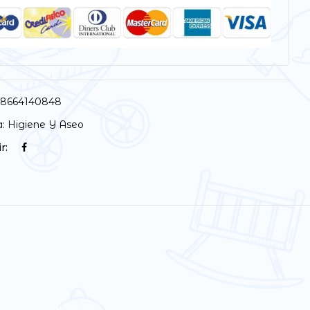
58664140848
a:
Higiene Y Aseo
r: