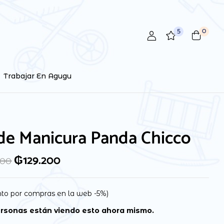
5
0
 review “Set de Manicura Panda Chicco”
ctrónico no será publicada.
Los campos obligatorios están
Trabajar En Agugu
de Manicura Panda Chicco
₲
129.200
000
to por compras en la web -5%)
rsonas están viendo esto ahora mismo.