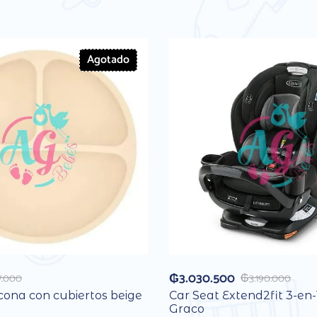
Agotado
₲
3.030.500
7.000
₲
3.190.000
icona con cubiertos beige
Car Seat Extend2fit 3-en-
Graco