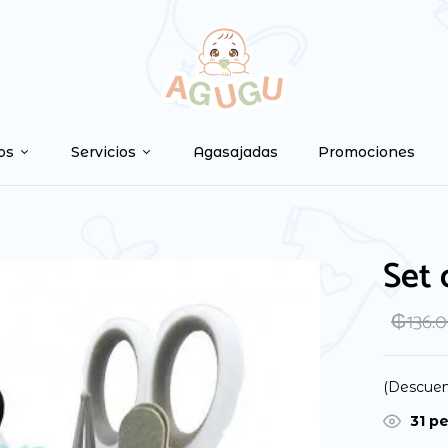
Be the first to
Tu dirección de correo ele
os
Servicios
Agasajadas
Promociones
marcados con
*
Your rating
Set 
₲
136.
(Descuen
38
pe