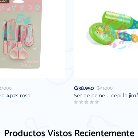
₲
38.950
27.000
₲
41.000
ra 4pzs rosa
Set de peine y cepillo jira
Productos Vistos Recientemente