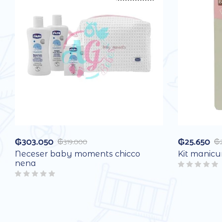
₲
303.050
₲
25.650
₲
319.000
₲
Neceser baby moments chicco
Kit manicu
nena