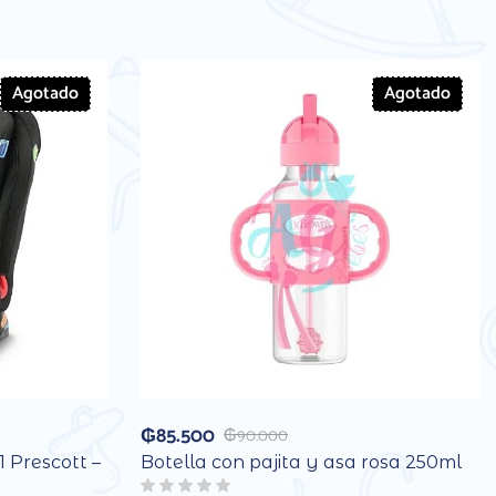
Agotado
Agotado
₲
85.500
₲
90.000
1 Prescott –
Botella con pajita y asa rosa 250ml