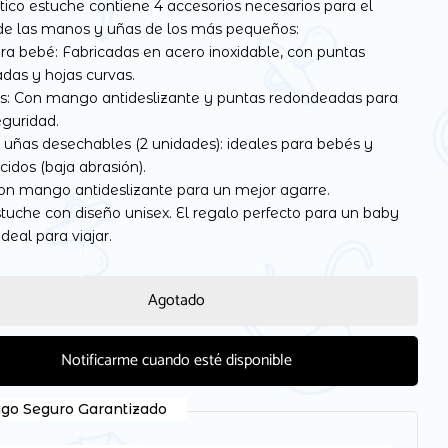
tico estuche contiene 4 accesorios necesarios para el
de las manos y uñas de los más pequeños:
ara bebé: Fabricadas en acero inoxidable, con puntas
das y hojas curvas.
s: Con mango antideslizante y puntas redondeadas para
 electrónico y web en este navegador para la próxima
guridad.
 uñas desechables (2 unidades): ideales para bebés y
cidos (baja abrasión).
con mango antideslizante para un mejor agarre.
tuche con diseño unisex. El regalo perfecto para un baby
deal para viajar.
Agotado
Notificarme cuando esté disponible
go Seguro Garantizado