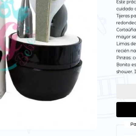
Este prác
cuidado 
Tijeras p
redondea
Cortaúña
Guarda mi nombre, correo
mayor se
vez que comente.
Limas de
recién na
Pinzas: 
Bonito es
shower. I
Pa