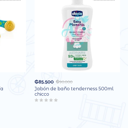
₲
85.500
₲
90.000
fa
Jabón de baño tenderness 500ml
chicco