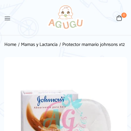
0
Be the first to review
“Protector mamario johnsons x12”
Home
Mamas y Lactancia
Protector mamario johnsons x12
Tu dirección de correo electrónico no será
publicada.
Los campos obligatorios están
marcados con
*
Your rating