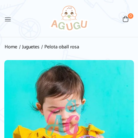
0
Be the first to review “Pelota
oball rosa”
Home
Juguetes
Pelota oball rosa
Tu dirección de correo electrónico no será
publicada.
Los campos obligatorios están
marcados con
*
Your rating