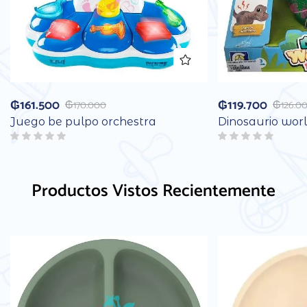
₲
161.500
₲
119.700
₲
170.000
₲
126.0
Juego be pulpo orchestra
Dinosaurio wor
Productos Vistos Recientemente