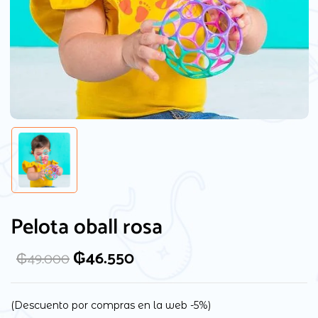
Guarda mi nombre, correo electrónico y
web en este navegador para la próxima
Pelota oball rosa
vez que comente.
₲
46.550
₲
49.000
(Descuento por compras en la web -5%)