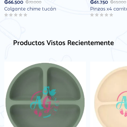
₲
66.500
₲
61.750
₲
70.000
₲
65.000
Colgante chime tucán
Pinzas x4 carri
Productos Vistos Recientemente