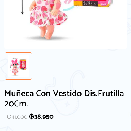
Guarda mi nombre, correo electrónico y
Muñeca Con Vestido Dis.Frutilla
web en este navegador para la próxima
vez que comente.
20Cm.
₲
38.950
₲
41.000