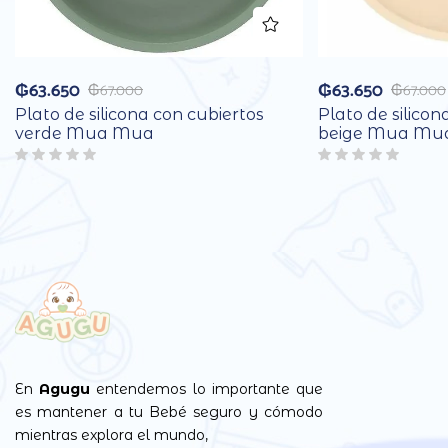
₲
63.650
₲
63.650
₲
67.000
₲
67.000
Plato de silicona con cubiertos
Plato de silicon
verde Mua Mua
beige Mua Mu
En
Agugu
entendemos lo importante que
es mantener a tu Bebé seguro y cómodo
mientras explora el mundo,