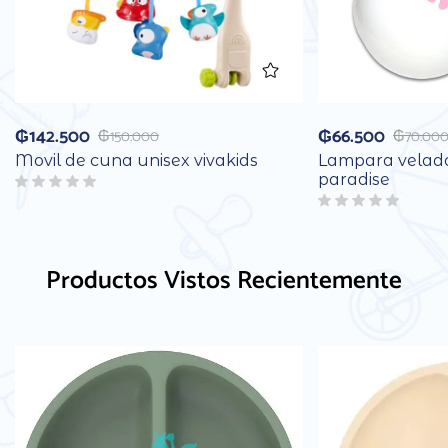
₲
142.500
₲
66.500
₲
150.000
₲
70.00
Movil de cuna unisex vivakids
Lampara velado
paradise
Productos Vistos Recientemente